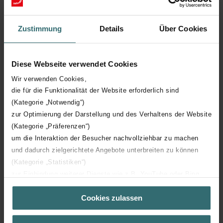
Hoogte
1826 mm
Zustimmung
Details
Über Cookies
Diepte
75 mm
Diese Webseite verwendet Cookies
Aantal elementen
41
Wir verwenden Cookies,
die für die Funktionalität der Website erforderlich sind
(Kategorie „Notwendig“)
Oriëntatie
H
zur Optimierung der Darstellung und des Verhaltens der Website
(Kategorie „Präferenzen“)
CE certificaat
Y
um die Interaktion der Besucher nachvollziehbar zu machen
und dadurch zielgerichtete Angebote unterbreiten zu können
NF certificaat
00
(Kategorie „Statistiken“)
zur Einbindung weiterer Dienste wie z.B. YouTube oder Bing
(Kategorie „Marketing“)
Cookies zulassen
Über „Details zeigen“ bzw. die Datenschutzerklärung erhalten
Sie weitere Informationen. Durch die Auswahl der Kategorie
nehmen Sie die jeweiligen Cookies an oder lehnen sie ab. Bei