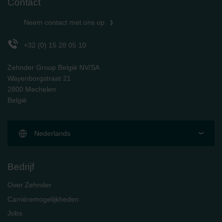
Contact
Zehnder Group Schweiz AG: Datenschutz
Zehnder Polska Sp. z o.o.: Oświadczenie o ochronie
Neem contact met ons op
danych Zehnder
Zehnder Group UK Limited: Privacy Policy
+32 (0) 15 28 05 10
Zehnder Group België NV/SA
Wayenborgstraat 21
2800 Mechelen
België
Nederlands
Bedrijf
Over Zehnder
Carrièremogelijkheden
Jobs