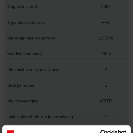
Gegalvaniseerd
0000
Type elektropatroon
RFC
Vermogen elektropatroon
1250 W
Voedingsspanning
230 V
Elektrische veiligheidsklasse
2
Bedrijfsmodus
E
Muurbevestiging
WBTR
Installatietoebehoren in verpakking
Y
Lengte
800 mm