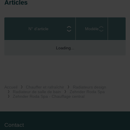
Articles
N° d’article
Modèle
Loading...
Accueil
Chauffer et rafraîchir
Radiateurs design
Radiateur de salle de bain
Zehnder Roda Spa
Zehnder Roda Spa - Chauffage central
Contact