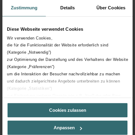
Zustimmung
Details
Über Cookies
Diese Webseite verwendet Cookies
Wir verwenden Cookies,
die für die Funktionalität der Website erforderlich sind
(Kategorie „Notwendig“)
zur Optimierung der Darstellung und des Verhaltens der Website
(Kategorie „Präferenzen“)
um die Interaktion der Besucher nachvollziehbar zu machen
und dadurch zielgerichtete Angebote unterbreiten zu können
Traffic White (9016* / RAL 9016)
(Kategorie „Statistiken“)
zur Einbindung weiterer Dienste wie z.B. YouTube oder Bing
Veuillez sélectionner
(Kategorie „Marketing“)
Cookies zulassen
Über „Details zeigen“ bzw. die Datenschutzerklärung erhalten
Sie weitere Informationen. Durch die Auswahl der Kategorie
nehmen Sie die jeweiligen Cookies an oder lehnen sie ab. Bei
Anpassen
der Auswahl von „Statistiken“ willigen Sie ein, dass wir Ihren