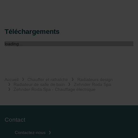
danych Zehnder
Zehnder Group UK Limited: Privacy Policy
Téléchargements
loading...
Accueil
Chauffer et rafraîchir
Radiateurs design
Radiateur de salle de bain
Zehnder Roda Spa
Zehnder Roda Spa - Chauffage électrique
Contact
Contactez-nous