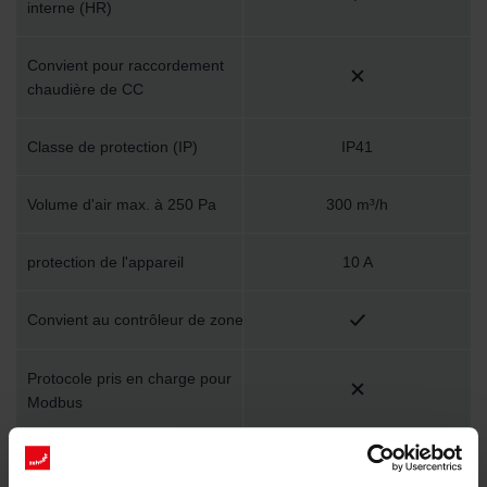
interne (HR)
Convient pour raccordement
chaudière de CC
Classe de protection (IP)
IP41
Volume d'air max. à 250 Pa
300 m³/h
protection de l'appareil
10 A
Convient au contrôleur de zone
Protocole pris en charge pour
Modbus
Avec contrôleur de zone