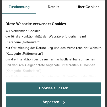
Zustimmung
Details
Über Cookies
Filtre d'alimentation selon ISO
ISO ePM1
16890-1: 2015
Diese Webseite verwendet Cookies
Convient pour un
fonctionnement filaire
Wir verwenden Cookies,
die für die Funktionalität der Website erforderlich sind
(Kategorie „Notwendig“)
hauteur
870 mm
zur Optimierung der Darstellung und des Verhaltens der Website
(Kategorie „Präferenzen“)
Montage au sol
um die Interaktion der Besucher nachvollziehbar zu machen
und dadurch zielgerichtete Angebote unterbreiten zu können
fréquence
50 Hz
(Kategorie „Statistiken“)
zur Einbindung weiterer Dienste wie z.B. YouTube oder Bing
Rendement thermique pour un
(Kategorie „Marketing“)
91 %
débit d'air de 70 % à 50 Pa
Cookies zulassen
Über „Details zeigen“ bzw. die Datenschutzerklärung erhalten
Sie weitere Informationen. Durch die Auswahl der Kategorie
nehmen Sie die jeweiligen Cookies an oder lehnen sie ab. Bei
Matériau du boîtier
Acier
Anpassen
der Auswahl von „Statistiken“ willigen Sie ein, dass wir Ihren