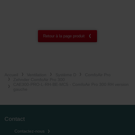
Retour à la page produit
Accueil
Ventilation
Système D
ComfoAir Pro
Zehnder ComfoAir Pro 300
CAE300-PRO-L-RH-BE-MC5 - ComfoAir Pro 300 RH version
gauche
Contact
Contactez-nous