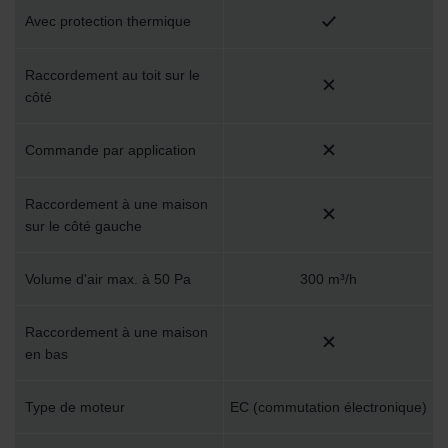
Avec protection thermique
danych Zehnder
Zehnder Group UK Limited: Privacy Policy
Raccordement au toit sur le
côté
Commande par application
Raccordement à une maison
sur le côté gauche
Volume d'air max. à 50 Pa
300 m³/h
Raccordement à une maison
en bas
Type de moteur
EC (commutation électronique)