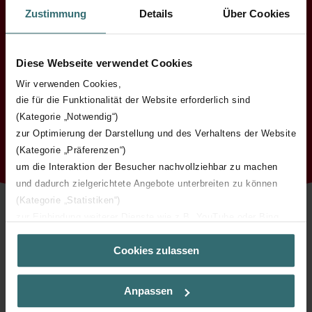
Zustimmung
Details
Über Cookies
Commandez des filtres
Zehnder originaux
Diese Webseite verwendet Cookies
Wir verwenden Cookies,
die für die Funktionalität der Website erforderlich sind
(Kategorie „Notwendig“)
Commandez maintenant
zur Optimierung der Darstellung und des Verhaltens der Website
(Kategorie „Präferenzen“)
um die Interaktion der Besucher nachvollziehbar zu machen
und dadurch zielgerichtete Angebote unterbreiten zu können
(Kategorie „Statistiken“)
zur Einbindung weiterer Dienste wie z.B. YouTube oder Bing
(Kategorie „Marketing“)
Cookies zulassen
Über „Details zeigen“ bzw. die Datenschutzerklärung erhalten
Sie weitere Informationen. Durch die Auswahl der Kategorie
nehmen Sie die jeweiligen Cookies an oder lehnen sie ab. Bei
Anpassen
der Auswahl von „Statistiken“ willigen Sie ein, dass wir Ihren
Besuchsverlauf auf unserer Website verwenden, um Ihnen die