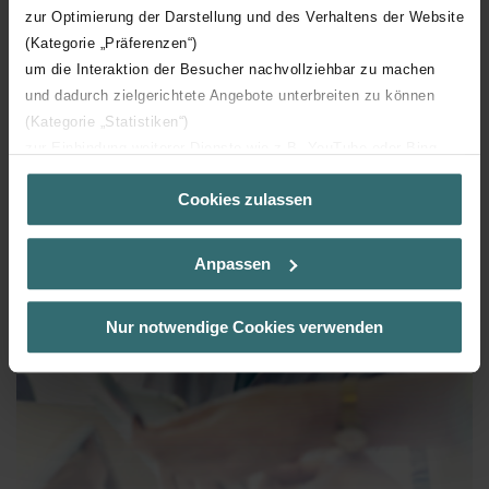
Lees meer
zur Optimierung der Darstellung und des Verhaltens der Website
(Kategorie „Präferenzen“)
um die Interaktion der Besucher nachvollziehbar zu machen
und dadurch zielgerichtete Angebote unterbreiten zu können
(Kategorie „Statistiken“)
zur Einbindung weiterer Dienste wie z.B. YouTube oder Bing
(Kategorie „Marketing“)
Cookies zulassen
Über „Details zeigen“ bzw. die Datenschutzerklärung erhalten
Sie weitere Informationen. Durch die Auswahl der Kategorie
nehmen Sie die jeweiligen Cookies an oder lehnen sie ab. Bei
Anpassen
der Auswahl von „Statistiken“ willigen Sie ein, dass wir Ihren
Besuchsverlauf auf unserer Website verwenden, um Ihnen die
bestmögliche Nutzererfahrung zu ermöglichen und Ihnen
Nur notwendige Cookies verwenden
maßgeschneiderte Informationen basierend auf Ihren Interessen
zur Verfügung zu stellen. Alle Einwilligungen können Sie
selbstverständlich über einen Link in der Datenschutzerklärung
widerrufen.
Datenschutzerklärung der Zehnder Group
Zehnder Group AG: Data Privacy