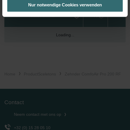
bestmögliche Nutzererfahrung zu ermöglichen und Ihnen
Nur notwendige Cookies verwenden
maßgeschneiderte Informationen basierend auf Ihren Interessen
zur Verfügung zu stellen. Alle Einwilligungen können Sie
Artikelnummer
Model
selbstverständlich über einen Link in der Datenschutzerklärung
widerrufen.
Loading...
Datenschutzerklärung der Zehnder Group
Zehnder Group AG: Data Privacy
Zehnder Group België nv/sa: Déclarations de confidentialité
Zehnder Group Czech Republic s.r.o.: Zásady ochrany
osobních údajů
Zehnder Group France: Protection des données
Home
ProductSceletons
Zehnder ComfoAir Pro 200 RF
Zehnder Group Ibérica SAU: Política de privacidad
Zehnder Group Italia S.r.l.: Privacy
Zehnder Group İç Mekan İklimlendirme Sanayi ve Ticaret
Limitet Şirketi: Web Sitesi Çerezleri
Contact
Zehnder Group Nederland bv: Privacyverklaringen
Zehnder Group Sales International: Privacy Policy
Neem contact met ons op
Zehnder Group Schweiz AG: Datenschutz
Zehnder Polska Sp. z o.o.: Oświadczenie o ochronie
+32 (0) 15 28 05 10