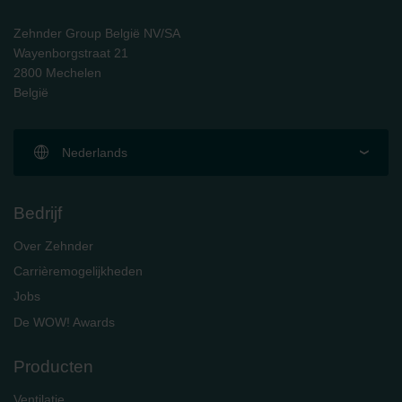
danych Zehnder
Zehnder Group UK Limited: Privacy Policy
Zehnder Group België NV/SA
Wayenborgstraat 21
2800 Mechelen
België
Nederlands
Bedrijf
Over Zehnder
Carrièremogelijkheden
Jobs
De WOW! Awards
Producten
Ventilatie