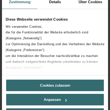
touchscreen
Zustimmung
Details
Über Cookies
Geen risico’s en discussie achteraf door langdurige
productgarantie
Meer tonen
Diese Webseite verwendet Cookies
De optimale combinatie van een ventilatie-unit met
warmteterugwinning en originele Zehnder filters
Wir verwenden Cookies,
(comform de luchtfilternorm ISO 16890) zorgen voor
die für die Funktionalität der Website erforderlich sind
een stofvrije binnenlucht en een maximale hygiëne
(Kategorie „Notwendig“)
Beperkte connectiemogelijkheid met BMS systeem:
zur Optimierung der Darstellung und des Verhaltens der Website
enkel gegevens uitlezen, geen mogelijkheid tot
(Kategorie „Präferenzen“)
schrijven
um die Interaktion der Besucher nachvollziehbar zu machen
Downloads
De ingebouwde RF print maakt het mogelijk om
und dadurch zielgerichtete Angebote unterbreiten zu können
bedieningen en senoren draadloos aan te sluiten
(Kategorie „Statistiken“)
loading...
zur Einbindung weiterer Dienste wie z.B. YouTube oder Bing
(Kategorie „Marketing“)
Cookies zulassen
Über „Details zeigen“ bzw. die Datenschutzerklärung erhalten
Sie weitere Informationen. Durch die Auswahl der Kategorie
nehmen Sie die jeweiligen Cookies an oder lehnen sie ab. Bei
Anpassen
Lidwoord
der Auswahl von „Statistiken“ willigen Sie ein, dass wir Ihren
Besuchsverlauf auf unserer Website verwenden, um Ihnen die