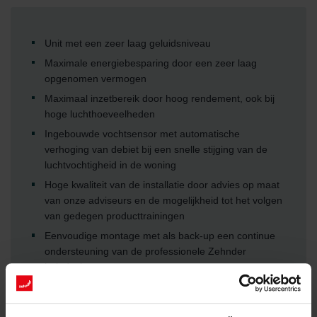
Unit met een zeer laag geluidsniveau
Maximale energiebesparing door een zeer laag
opgenomen vermogen
Maximaal inzetbereik door hoog rendement, ook bij
hoge luchthoeveelheden
Ingebouwde vochtsensor met automatische
verhoging van debiet bij een snelle stijging van de
luchtvochtigheid in de woning
Hoge kwaliteit van de installatie door advies op maat
van onze adviseurs en de mogelijkheid tot het volgen
van gedegen producttrainingen
Eenvoudige montage met als back-up een continue
ondersteuning van de professionele Zehnder
helpdesk
Snelle inbedrijfsstelling door een eenvoudig in te
regelen systeem vanwege intuïtieve regeling met