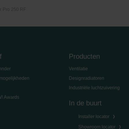
r Pro 250 RF
f
Producten
hnder
Ventilatie
emogelijkheden
Designradiatoren
Industriële luchtzuivering
! Awards
In de buurt
Installer locator
Showroom locator