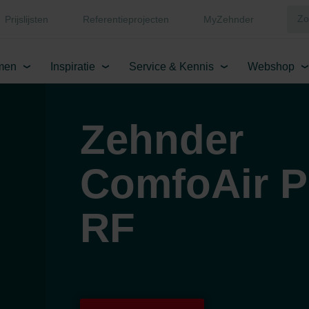
Prijslijsten
Referentieprojecten
MyZehnder
men
Inspiratie
Service & Kennis
Webshop
Zehnder
ComfoAir P
RF