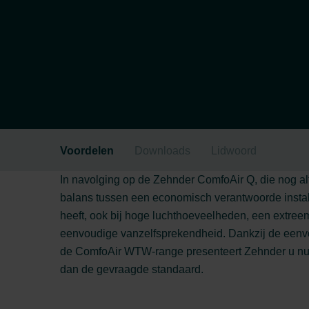
Voordelen
Downloads
Lidwoord
In navolging op de Zehnder ComfoAir Q, die nog alti
balans tussen een economisch verantwoorde instal
heeft, ook bij hoge luchthoeveelheden, een extre
eenvoudige vanzelfsprekendheid. Dankzij de eenvou
de ComfoAir WTW-range presenteert Zehnder u nu al
dan de gevraagde standaard.