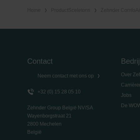
Home
ProductSceletons
Zehnder ComfoAi
Contact
Bedrij
Over Ze
Neem contact met ons op
Carrièr
+32 (0) 15 28 05 10
Jobs
De WOW
Zehnder Group België NV/SA
Wayenborgstraat 21
2800 Mechelen
België