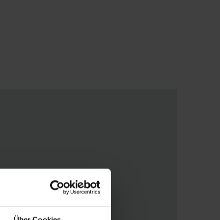
chtvochtigheid in de woning
 het volgen van gedegen
 helpdesk
Über Cookies