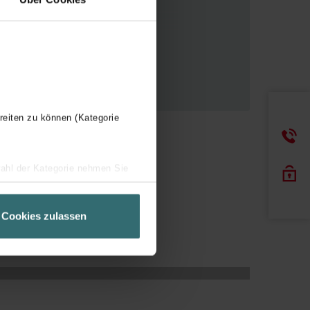
et touchscreen
rs (comform de luchtfilternorm ISO
ot schrijven
reiten zu können (Kategorie
n
wahl der Kategorie nehmen Sie
ir Ihren Besuchsverlauf auf
geschneiderte Informationen
Cookies zulassen
ch über einen Link in der