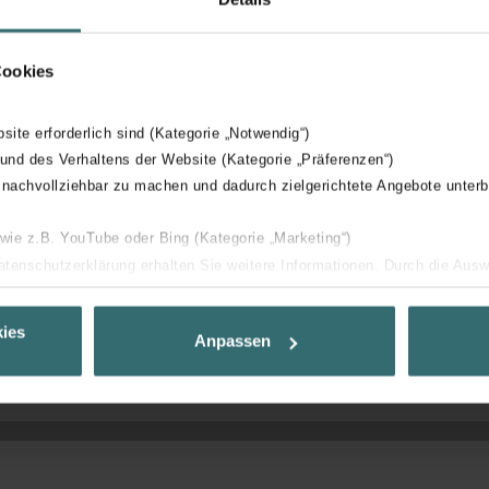
n eenvoudig in te regelen systeem vanwege intuïtieve regeling m
af door langdurige productgarantie
Cookies
ntilatie-unit met warmteterugwinning en originele Zehnder filte
 binnenlucht en een maximale hygiëne
bsite erforderlich sind (Kategorie „Notwendig“)
 und des Verhaltens der Website (Kategorie „Präferenzen“)
et BMS systeem: enkel gegevens uitlezen, geen mogelijkheid t
 nachvollziehbar zu machen und dadurch zielgerichtete Angebote unterb
t mogelijk om bedieningen en senoren draadloos aan te sluite
 wie z.B. YouTube oder Bing (Kategorie „Marketing“)
Datenschutzerklärung erhalten Sie weitere Informationen. Durch die Aus
ehnen sie ab. Bei der Auswahl von „Statistiken“ willigen Sie ein, dass w
Ihnen die bestmögliche Nutzererfahrung zu ermöglichen und Ihnen maß
ies
Anpassen
ur Verfügung zu stellen. Alle Einwilligungen können Sie selbstverständli
.
nder Group
cy