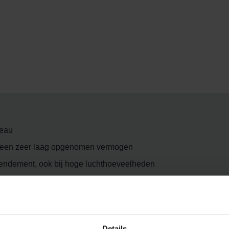
veau
 een zeer laag opgenomen vermogen
rendement, ook bij hoge luchthoeveelheden
atische verhoging van debiet bij een snelle stijging van de lu
 door advies op maat van onze adviseurs en de mogelijkheid tot
-up een continue ondersteuning van de professionele Zehnder
Details