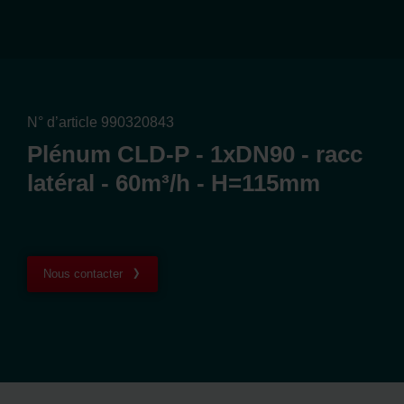
N° d’article 990320843
Plénum CLD-P - 1xDN90 - racc
latéral - 60m³/h - H=115mm
Nous contacter