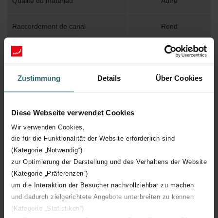
Qualité du matériau
Autre
Raccordement de canal
Rond
diamètre nominal du canal de
90 mm
raccordement
Zustimmung
Details
Über Cookies
Avec grille
Diese Webseite verwendet Cookies
Échantillon d'air réglable
Wir verwenden Cookies,
die für die Funktionalität der Website erforderlich sind
(Kategorie „Notwendig“)
zur Optimierung der Darstellung und des Verhaltens der Website
(Kategorie „Präferenzen“)
um die Interaktion der Besucher nachvollziehbar zu machen
Retour à la page produit
und dadurch zielgerichtete Angebote unterbreiten zu können
(Kategorie „Statistiken“)