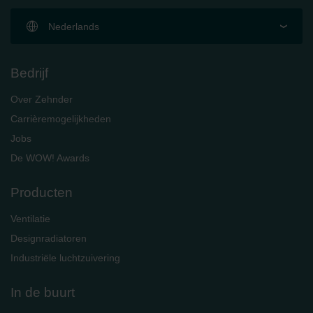
Zehnder Group Italia S.r.l.: Privacy
Zehnder Group İç Mekan İklimlendirme Sanayi ve Ticaret
Nederlands
Limitet Şirketi: Web Sitesi Çerezleri
Zehnder Group Nederland bv: Privacyverklaringen
Zehnder Group Sales International: Privacy Policy
Bedrijf
Zehnder Group Schweiz AG: Datenschutz
Zehnder Polska Sp. z o.o.: Oświadczenie o ochronie
Over Zehnder
danych Zehnder
Carrièremogelijkheden
Zehnder Group UK Limited: Privacy Policy
Jobs
De WOW! Awards
Producten
Ventilatie
Designradiatoren
Industriële luchtzuivering
In de buurt