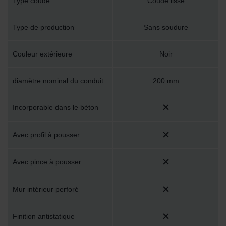
Type coudé
Coude lisse
Type de production
Sans soudure
Couleur extérieure
Noir
diamètre nominal du conduit
200 mm
Incorporable dans le béton
Avec profil à pousser
Avec pince à pousser
Mur intérieur perforé
Finition antistatique