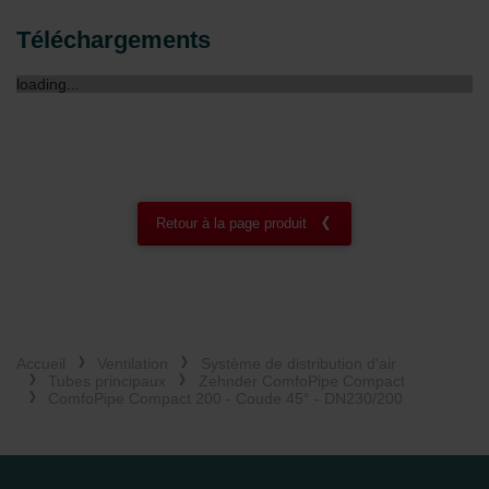
Zehnder Group België nv/sa: Déclarations de confidentialité
Téléchargements
Zehnder Group Czech Republic s.r.o.: Zásady ochrany
osobních údajů
loading...
Zehnder Group France: Protection des données
Zehnder Group Ibérica SAU: Política de privacidad
Zehnder Group Italia S.r.l.: Privacy
Zehnder Group İç Mekan İklimlendirme Sanayi ve Ticaret
Limitet Şirketi: Web Sitesi Çerezleri
Zehnder Group Nederland bv: Privacyverklaringen
Retour à la page produit
Zehnder Group Sales International: Privacy Policy
Zehnder Group Schweiz AG: Datenschutz
Zehnder Polska Sp. z o.o.: Oświadczenie o ochronie
danych Zehnder
Zehnder Group UK Limited: Privacy Policy
Accueil
Ventilation
Système de distribution d'air
Tubes principaux
Zehnder ComfoPipe Compact
ComfoPipe Compact 200 - Coude 45° - DN230/200