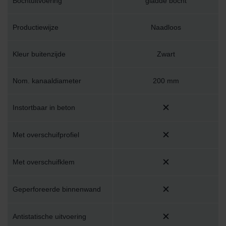
Bochtuitvoering
gladde bocht
Productiewijze
Naadloos
Kleur buitenzijde
Zwart
Nom. kanaaldiameter
200 mm
Instortbaar in beton
Met overschuifprofiel
Met overschuifklem
Geperforeerde binnenwand
Antistatische uitvoering