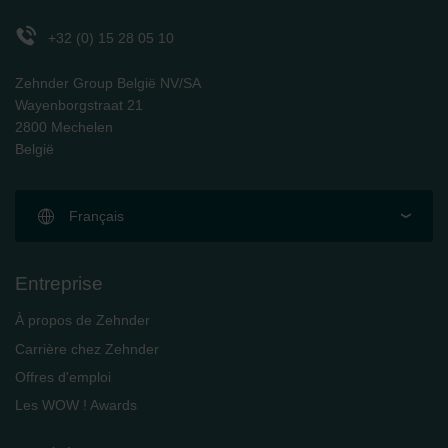
Zehnder Polska Sp. z o.o.: Oświadczenie o ochronie
danych Zehnder
+32 (0) 15 28 05 10
Zehnder Group UK Limited: Privacy Policy
Zehnder Group België NV/SA
Wayenborgstraat 21
2800 Mechelen
België
Français
Entreprise
À propos de Zehnder
Carrière chez Zehnder
Offres d'emploi
Les WOW ! Awards