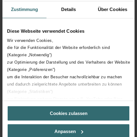
Zustimmung
Details
Über Cookies
Hauteur technique
1867 mm
Diese Webseite verwendet Cookies
Profondeur technique
55 mm
Wir verwenden Cookies,
die für die Funktionalität der Website erforderlich sind
Orientation
H
(Kategorie „Notwendig“)
zur Optimierung der Darstellung und des Verhaltens der Website
Certification CE
Y
(Kategorie „Präferenzen“)
um die Interaktion der Besucher nachvollziehbar zu machen
Certification NF
00
und dadurch zielgerichtete Angebote unterbreiten zu können
(Kategorie „Statistiken“)
zur Einbindung weiterer Dienste wie z.B. YouTube oder Bing
(Kategorie „Marketing“)
Cookies zulassen
Über „Details zeigen“ bzw. die Datenschutzerklärung erhalten
Sie weitere Informationen. Durch die Auswahl der Kategorie
Téléchargements
nehmen Sie die jeweiligen Cookies an oder lehnen sie ab. Bei
Anpassen
der Auswahl von „Statistiken“ willigen Sie ein, dass wir Ihren
loading...