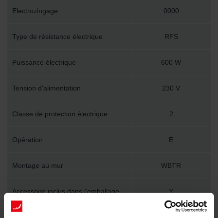
Electrozingage
0000
Type de résistance électrique
RFS
Puissance électrique
600 W
Tension d'alimentation
230 V
Classe de protection électrique
2
Opération
E
Montage au mur
WBTR
Accessoire inclus dans l'emballage
Y
Longueur technique
600 mm