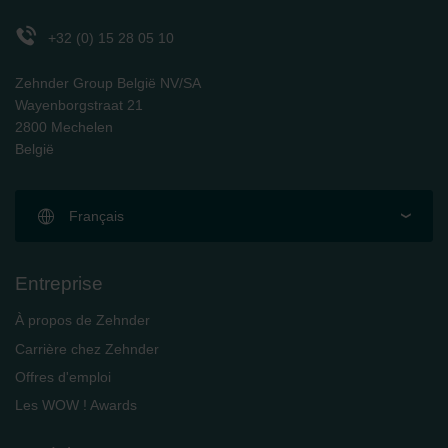
Zehnder Polska Sp. z o.o.: Oświadczenie o ochronie
danych Zehnder
+32 (0) 15 28 05 10
Zehnder Group UK Limited: Privacy Policy
Zehnder Group België NV/SA
Wayenborgstraat 21
2800 Mechelen
België
Français
Entreprise
À propos de Zehnder
Carrière chez Zehnder
Offres d'emploi
Les WOW ! Awards