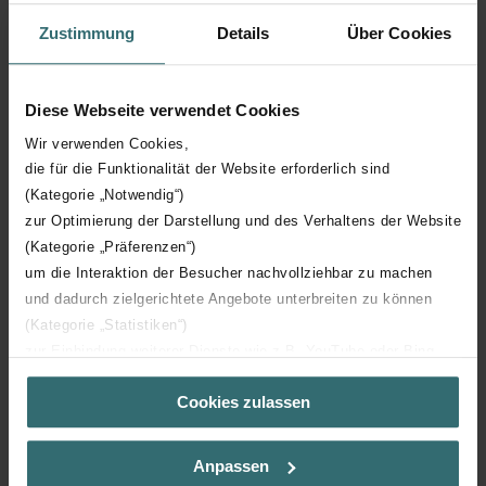
Zustimmung
Details
Über Cookies
Hauteur technique
1435 mm
Diese Webseite verwendet Cookies
Profondeur technique
55 mm
Wir verwenden Cookies,
die für die Funktionalität der Website erforderlich sind
Orientation
H
(Kategorie „Notwendig“)
zur Optimierung der Darstellung und des Verhaltens der Website
Certification CE
Y
(Kategorie „Präferenzen“)
um die Interaktion der Besucher nachvollziehbar zu machen
Certification NF
00
und dadurch zielgerichtete Angebote unterbreiten zu können
(Kategorie „Statistiken“)
zur Einbindung weiterer Dienste wie z.B. YouTube oder Bing
(Kategorie „Marketing“)
Cookies zulassen
Über „Details zeigen“ bzw. die Datenschutzerklärung erhalten
Sie weitere Informationen. Durch die Auswahl der Kategorie
Téléchargements
nehmen Sie die jeweiligen Cookies an oder lehnen sie ab. Bei
Anpassen
der Auswahl von „Statistiken“ willigen Sie ein, dass wir Ihren
loading...