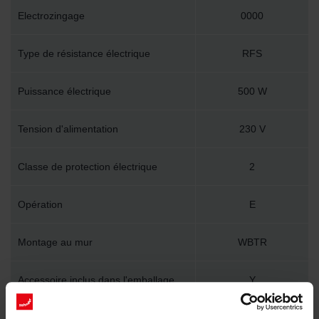
Electrozingage
0000
Type de résistance électrique
RFS
Puissance électrique
500 W
Tension d'alimentation
230 V
Classe de protection électrique
2
Opération
E
Montage au mur
WBTR
Accessoire inclus dans l'emballage
Y
Longueur technique
600 mm