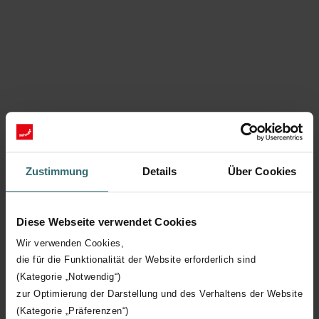
Zustimmung
Details
Über Cookies
2. Refroidissement avec le ComfoPost et le sol,
système de diffusion via le chauffage au sol.
Diese Webseite verwendet Cookies
Dans cette application, une vanne à trois voies est associée à une
Wir verwenden Cookies,
vanne mélangeuse, commandée en fonction de la température
die für die Funktionalität der Website erforderlich sind
extérieure. La pompe à chaleur bascule entre le Zehnder
(Kategorie „Notwendig“)
ComfoPost et le chauffage au sol.
zur Optimierung der Darstellung und des Verhaltens der Website
En été, la pompe à chaleur fournit de l'eau réfrigérée (environ 7
(Kategorie „Präferenzen“)