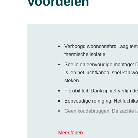
Voordelen
Verhoogd wooncomfort: Laag tempe
thermische isolatie.
Snelle en eenvoudige montage: De
is, en het luchtkanaal snel kan 
steken.
Flexibiliteit: Dankzij niet-verlijmd
Eenvoudige reiniging: Het luchtk
Geen koudebruggen: De zachte iso
Levensduur: De corrosie- en hitt
Meer tonen