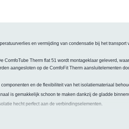
ratuurverlies en vermijding van condensatie bij het transport 
 ComfoTube Therm flat 51 wordt montageklaar geleverd, waardo
worden aangesloten op de ComfoFit Therm aansluitelementen doo
e componenten en de flexibiliteit van het isolatiemateriaal behoudt 
anaal is gemakkelijk schoon te maken dankzij de gladde binnenw
latie hecht perfect aan de verbindingselementen.
ebestendige materialen zorgen voor een lange levensduur.