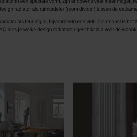
adiator in een speciale vorm, zijn er opeens veel meer mogelij
esign radiator als ruimtedeler (room divider) tussen de eetka
diator als leuning bij bijvoorbeeld een vide. Daarnaast is het 
FAQ lees je welke design radiatoren geschikt zijn voor de woon