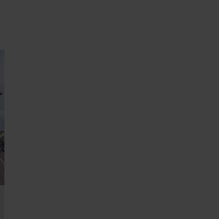
ndirme Sanayi ve Ticaret Limitet Şirketi: Web Sitesi Çerezleri
Privacyverklaringen
onal: Privacy Policy
atenschutz
świadczenie o ochronie danych Zehnder
ivacy Policy