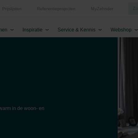
Prijslijsten
Referentieprojecten
MyZehnder
men
Inspiratie
Service & Kennis
Webshop
 warm in de woon- en