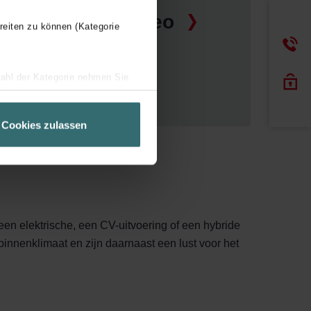
Nova Neo
reiten zu können (Kategorie
wahl der Kategorie nehmen Sie
ir Ihren Besuchsverlauf auf
geschneiderte Informationen
Cookies zulassen
ch über einen Link in der
en elektrische, een CV-uitvoering of een hybride
innenklimaat en zijn daarnaast een lust voor het