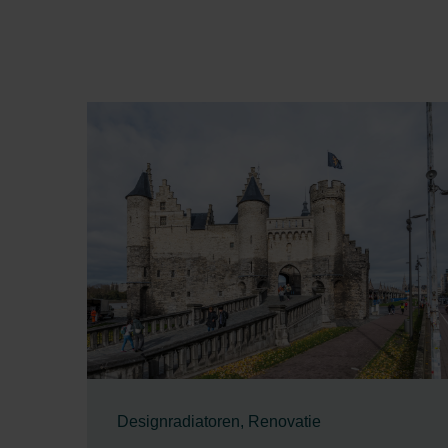
Zehnder Group İç Mekan İklimle
Zehnder Group Nederland bv: 
Zehnder Group Sales Internati
Zehnder Group Schweiz AG: D
Zehnder Polska Sp. z o.o.: O
Zehnder Group UK Limited: Pr
Designradiatoren, Renovatie