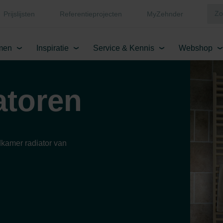
Prijslijsten
Referentieprojecten
MyZehnder
men
Inspiratie
Service & Kennis
Webshop
atoren
kamer radiator van