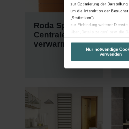
zur Optimierung der Darstellung
um die Interaktion der Besucher
„Statistiken“)
Roda Spa Air -
R
zur Einbindung weiterer Dienste
Über „Details zeigen“ bzw. die 
Centrale
A
die jeweiligen Cookies an oder l
verwarming
Ce
unserer Website verwenden, um 
Nur notwendige Cook
v
verwenden
basierend auf Ihren Interessen z
Datenschutzerklärung widerrufen
Datenschutzerklärung der Zeh
Zehnder Group AG: Data Priva
Zehnder Group België nv/sa: Dé
Zehnder Group Czech Republic
Zehnder Group France: Protec
Zehnder Group Ibérica SAU: Po
Zehnder Group Italia S.r.l.: Pr