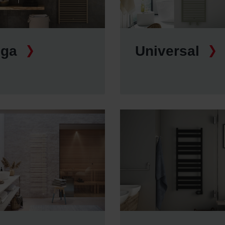
ndirme Sanayi ve Ticaret Limitet Şirketi: Web Sitesi Çerezleri
Privacyverklaringen
onal: Privacy Policy
atenschutz
oga
Universal
świadczenie o ochronie danych Zehnder
ivacy Policy