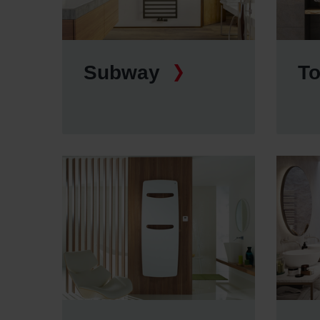
Zehnder Group İç Mekan İklimle
Zehnder Group Nederland bv: 
Zehnder Group Sales Internati
Zehnder Group Schweiz AG: D
Subway
T
Zehnder Polska Sp. z o.o.: O
Zehnder Group UK Limited: Pr