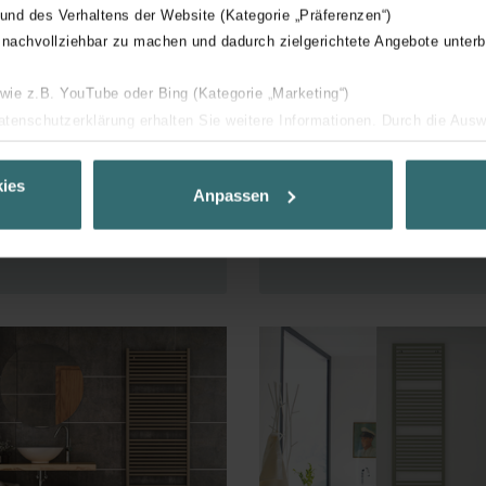
 und des Verhaltens der Website (Kategorie „Präferenzen“)
 nachvollziehbar zu machen und dadurch zielgerichtete Angebote unterb
oda Spa
Roda Spa Air
 wie z.B. YouTube oder Bing (Kategorie „Marketing“)
Datenschutzerklärung erhalten Sie weitere Informationen. Durch die Aus
sym -
Asym -
ehnen sie ab. Bei der Auswahl von „Statistiken“ willigen Sie ein, dass w
ntrale
Centrale
Ihnen die bestmögliche Nutzererfahrung zu ermöglichen und Ihnen maß
ies
erwarming
verwarming
Anpassen
ur Verfügung zu stellen. Alle Einwilligungen können Sie selbstverständli
.
nder Group
cy
clarations de confidentialité
 s.r.o.: Zásady ochrany osobních údajů
tion des données
lítica de privacidad
ivacy