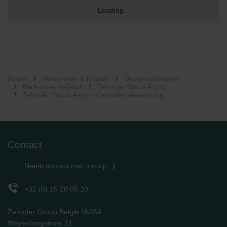
Loading...
Home
Verwarmen & Koelen
Designradiatoren
Badkamer radiator
Zehnder Yucca Asym
Zehnder Yucca Asym - Centrale verwarming
Contact
Neem contact met ons op
+32 (0) 15 28 05 10
Zehnder Group België NV/SA
Wayenborgstraat 21