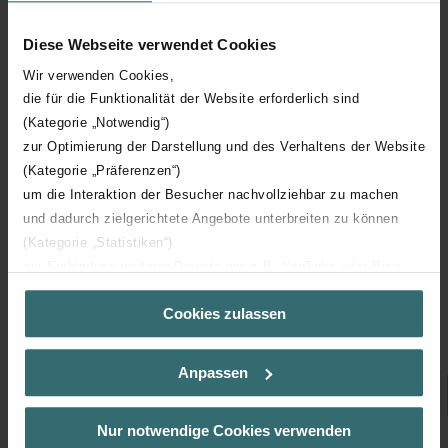
Diese Webseite verwendet Cookies
Wir verwenden Cookies,
die für die Funktionalität der Website erforderlich sind
(Kategorie „Notwendig“)
zur Optimierung der Darstellung und des Verhaltens der Website
(Kategorie „Präferenzen“)
um die Interaktion der Besucher nachvollziehbar zu machen
und dadurch zielgerichtete Angebote unterbreiten zu können
(Kategorie „Statistiken“)
Traffic White (9016* / RAL 9016)
zur Einbindung weiterer Dienste wie z.B. YouTube oder Bing
(Kategorie „Marketing“)
Cookies zulassen
Über „Details zeigen“ bzw. die Datenschutzerklärung erhalten
Kiezen
Sie weitere Informationen. Durch die Auswahl der Kategorie
nehmen Sie die jeweiligen Cookies an oder lehnen sie ab. Bei
Anpassen
der Auswahl von „Statistiken“ willigen Sie ein, dass wir Ihren
Besuchsverlauf auf unserer Website verwenden, um Ihnen die
bestmögliche Nutzererfahrung zu ermöglichen und Ihnen
Nur notwendige Cookies verwenden
maßgeschneiderte Informationen basierend auf Ihren Interessen