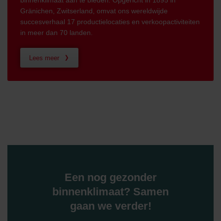
binnenklimaat aan te bieden. Opgericht in 1895 in
Gränichen, Zwitserland, omvat ons wereldwijde
succesverhaal 17 productielocaties en verkoopactiviteiten
in meer dan 70 landen.
Lees meer
Een nog gezonder
binnenklimaat? Samen
gaan we verder!