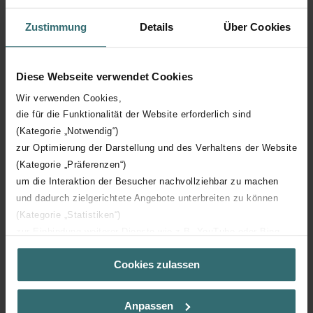
Zustimmung
Details
Über Cookies
Diese Webseite verwendet Cookies
Wir verwenden Cookies,
die für die Funktionalität der Website erforderlich sind
(Kategorie „Notwendig“)
zur Optimierung der Darstellung und des Verhaltens der Website
(Kategorie „Präferenzen“)
um die Interaktion der Besucher nachvollziehbar zu machen
und dadurch zielgerichtete Angebote unterbreiten zu können
Alles voor een gezond (t)huis
(Kategorie „Statistiken“)
zur Einbindung weiterer Dienste wie z.B. YouTube oder Bing
Inspiratie opdoen voor dat pérfecte binnenklimaat en een
(Kategorie „Marketing“)
gezond (t)huis? Combineer ventileren, verwarmen,
Cookies zulassen
Über „Details zeigen“ bzw. die Datenschutzerklärung erhalten
koeling en filtering en vind de ideale balans tussen
Sie weitere Informationen. Durch die Auswahl der Kategorie
gezondheid, comfort en energie-efficiëntie.
nehmen Sie die jeweiligen Cookies an oder lehnen sie ab. Bei
Anpassen
der Auswahl von „Statistiken“ willigen Sie ein, dass wir Ihren