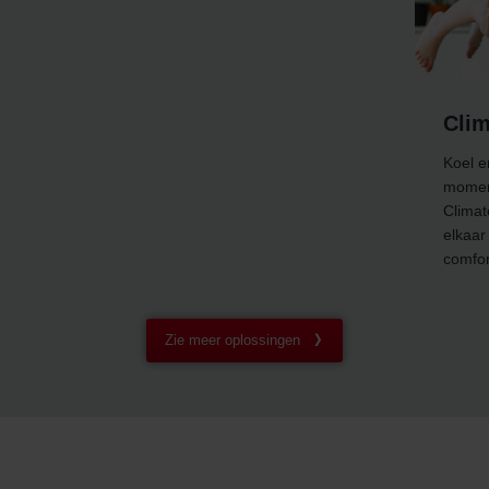
ClimateSwitch
Koel en verwarm intuïtief op het juiste
moment, altijd met verse buitenlucht. Met
ClimateSwitch gaan seizoen geruisloos in
elkaar over; aangenaam in de zomer,
comfortabel in de winter.
Zie meer oplossingen