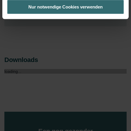
bestmögliche Nutzererfahrung zu ermöglichen und Ihnen
Meer tonen
Nur notwendige Cookies verwenden
maßgeschneiderte Informationen basierend auf Ihren Interessen
zur Verfügung zu stellen. Alle Einwilligungen können Sie
selbstverständlich über einen Link in der Datenschutzerklärung
widerrufen.
Datenschutzerklärung der Zehnder Group
Zehnder Group AG: Data Privacy
Zehnder Group België nv/sa: Déclarations de confidentialité
Downloads
Zehnder Group Czech Republic s.r.o.: Zásady ochrany
osobních údajů
loading...
Zehnder Group France: Protection des données
Zehnder Group Ibérica SAU: Política de privacidad
Zehnder Group Italia S.r.l.: Privacy
Zehnder Group İç Mekan İklimlendirme Sanayi ve Ticaret
Limitet Şirketi: Web Sitesi Çerezleri
Zehnder Group Nederland bv: Privacyverklaringen
Zehnder Group Sales International: Privacy Policy
Zehnder Group Schweiz AG: Datenschutz
Zehnder Polska Sp. z o.o.: Oświadczenie o ochronie