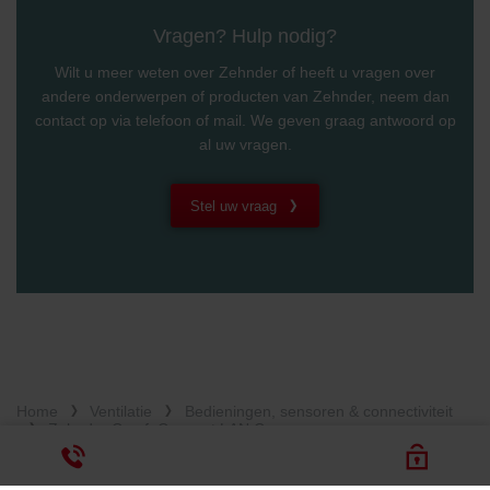
Vragen? Hulp nodig?
Wilt u meer weten over Zehnder of heeft u vragen over
andere onderwerpen of producten van Zehnder, neem dan
contact op via telefoon of mail. We geven graag antwoord op
al uw vragen.
Stel uw vraag
Home
Ventilatie
Bedieningen, sensoren & connectiviteit
Zehnder ComfoConnect LAN C