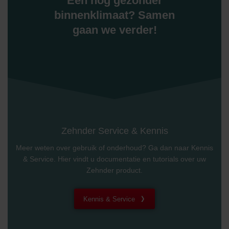
Een nog gezonder
danych Zehnder
binnenklimaat? Samen
Zehnder Group UK Limited: Privacy Policy
gaan we verder!
Zehnder Service & Kennis
Meer weten over gebruik of onderhoud? Ga dan naar Kennis
& Service. Hier vindt u documentatie en tutorials over uw
Zehnder product.
Kennis & Service