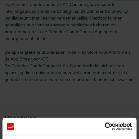
De Zehnder ComfoConnect LAN C is een geavanceerde
internetgateway die de verbinding van de Zehnder ComfoAir Q
ventilatie-unit met internet vergemakkelijkt. Hierdoor kunnen
gebruikers hun ventilatiesysteem moeiteloos beheren en
programmeren via de Zehnder ComfoControl App op een
smartphone of tablet.
De app is gratis te downloaden in de Play Store voor Android en
de App Store voor iOS.
De Zehnder ComfoConnect LAN C onderscheidt zich als een
oplossing die is ontworpen voor zowel verbeterde controle, als
gemak bij het beheren van een comfortabele binnenluchtkwaliteit.
Voordelen