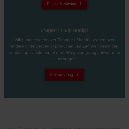
Kennis & Service
Zehnder Polska Sp. z o.o.: Oświadczenie o ochronie
danych Zehnder
Zehnder Group UK Limited: Privacy Policy
Vragen? Hulp nodig?
Wilt u meer weten over Zehnder of heeft u vragen over
andere onderwerpen of producten van Zehnder, neem dan
contact op via telefoon of mail. We geven graag antwoord op
al uw vragen.
Stel uw vraag
Home
Ventilatie
Bedieningen, sensoren & connectiviteit