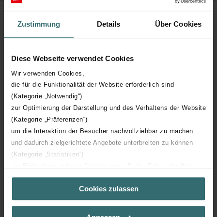
Bediening voor ComfoD Luxe units Update: 2014 - 02
Zustimmung
Details
Über Cookies
Diese Webseite verwendet Cookies
Artikelen
Wir verwenden Cookies,
die für die Funktionalität der Website erforderlich sind
(Kategorie „Notwendig“)
zur Optimierung der Darstellung und des Verhaltens der Website
Artikelnummer
Model
(Kategorie „Präferenzen“)
um die Interaktion der Besucher nachvollziehbar zu machen
und dadurch zielgerichtete Angebote unterbreiten zu können
Loading...
(Kategorie „Statistiken“)
zur Einbindung weiterer Dienste wie z.B. YouTube oder Bing
(Kategorie „Marketing“)
Cookies zulassen
Über „Details zeigen“ bzw. die Datenschutzerklärung erhalten
Sie weitere Informationen. Durch die Auswahl der Kategorie
nehmen Sie die jeweiligen Cookies an oder lehnen sie ab. Bei