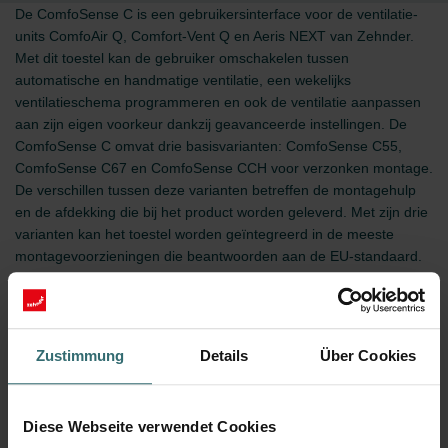
De ComfoSense C is een gebruikersinterface voor de ventilatie-
units ComfoAir Q, Comfort-Vent Q en Aeris NEXT van Zehnder.
Met dit toestel kan de gebruiker omschakelen tussen
automatische en handmatige ventilatie, een wekelijks
ventilatieschema programmeren en ook de ventilatie aanpassen
aan zijn eigen voorkeur dankzij geavanceerde instellingen. De
ComfoSense C omvat drie basisvarianten: ComfoSense C55,
ComfoSense C67 en ComfoSense CCH voor verzonken montage.
De verschillen tussen deze varianten betreffen de montagehulp
en de afdekking die bij het product worden geleverd. Met zijn drie
varianten kan het toestel worden geïntegreerd in de meeste
montagevoorzieningen die beantwoorden aan de EU-standaard.
Bovendien is de ComfoSense C67 ook verkrijgbaar met een
opbouw-behuizing voor montage op de muur. De ComfoSense C
is een op ComfoNet gebaseerde bedrade regeling die volledig
compatibel is met andere ComfoAir Q-regelingen, zoals de
Zustimmung
Details
Über Cookies
ComfoSwitch C en de ComfoControl App. Het toestel is niet
compatibel met de Zehnder ComfoAir Q Quality-versie of de
Zehnder ComfoAir Flex.
Diese Webseite verwendet Cookies