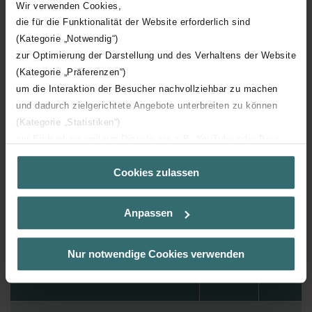
Wir verwenden Cookies,
Meer tonen
die für die Funktionalität der Website erforderlich sind
(Kategorie „Notwendig“)
zur Optimierung der Darstellung und des Verhaltens der Website
(Kategorie „Präferenzen“)
um die Interaktion der Besucher nachvollziehbar zu machen
Downloads
und dadurch zielgerichtete Angebote unterbreiten zu können
(Kategorie „Statistiken“)
loading...
zur Einbindung weiterer Dienste wie z.B. YouTube oder Bing
(Kategorie „Marketing“)
Cookies zulassen
Über „Details zeigen“ bzw. die Datenschutzerklärung erhalten
Sie weitere Informationen. Durch die Auswahl der Kategorie
nehmen Sie die jeweiligen Cookies an oder lehnen sie ab. Bei
Artikelen
Anpassen
der Auswahl von „Statistiken“ willigen Sie ein, dass wir Ihren
Besuchsverlauf auf unserer Website verwenden, um Ihnen die
bestmögliche Nutzererfahrung zu ermöglichen und Ihnen
Nur notwendige Cookies verwenden
maßgeschneiderte Informationen basierend auf Ihren Interessen
Artikelnummer
Model
zur Verfügung zu stellen. Alle Einwilligungen können Sie
selbstverständlich über einen Link in der Datenschutzerklärung
widerrufen.