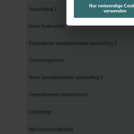
unserer Website verwenden, um 
Nur notwendige Cook
Aansluiting 2
verwenden
basierend auf Ihren Interessen z
Datenschutzerklärung widerrufen
Kleur buitenzijde
Datenschutzerklärung der Zeh
Zehnder Group AG: Data Priva
Equivalente kanaaldiameter aansluiting 2
Zehnder Group België nv/sa: Dé
Zehnder Group Czech Republic
Uitvoeringsvorm
Zehnder Group France: Protec
Zehnder Group Ibérica SAU: Po
Nom. kanaaldiameter aansluiting 2
Zehnder Group Italia S.r.l.: Pr
Zehnder Group İç Mekan İklimle
Geperforeerde binnenwand
Zehnder Group Nederland bv: 
Zehnder Group Sales Internati
Uitvoering
Zehnder Group Schweiz AG: D
Zehnder Polska Sp. z o.o.: O
Zehnder Group UK Limited: Pr
Met overschuifprofiel