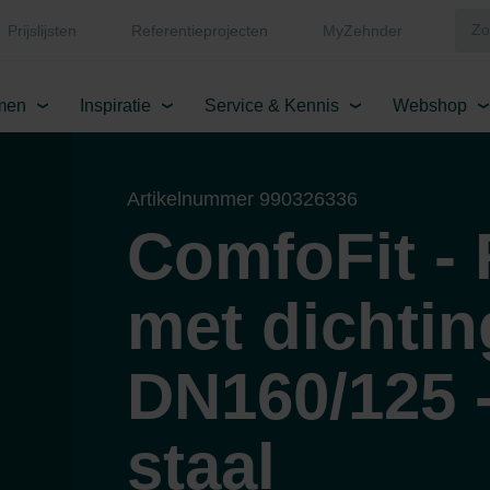
Prijslijsten
Referentieprojecten
MyZehnder
men
Inspiratie
Service & Kennis
Webshop
Artikelnummer 990326336
ComfoFit - 
met dichtin
DN160/125 -
staal