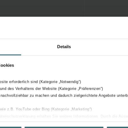
Details
Cookies
bsite erforderlich sind (Kategorie „Notwendig“)
 und des Verhaltens der Website (Kategorie „Präferenzen“)
 nachvollziehbar zu machen und dadurch zielgerichtete Angebote unterb
 wie z.B. YouTube oder Bing (Kategorie „Marketing“)
Datenschutzerklärung erhalten Sie weitere Informationen. Durch die Aus
ehnen sie ab. Bei der Auswahl von „Statistiken“ willigen Sie ein, dass w