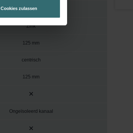
geschneiderte Informationen
Cookies zulassen
Insteekuiteinde
ch über einen Link in der
Zink
125 mm
centrisch
125 mm
Ongeïsoleerd kanaal