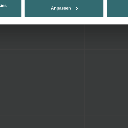
Ihnen die bestmögliche Nutzererfahrung zu ermöglichen und Ihnen maß
ies
Anpassen
ur Verfügung zu stellen. Alle Einwilligungen können Sie selbstverständli
.
nder Group
cy
clarations de confidentialité
 s.r.o.: Zásady ochrany osobních údajů
tion des données
lítica de privacidad
ivacy
ndirme Sanayi ve Ticaret Limitet Şirketi: Web Sitesi Çerezleri
Privacyverklaringen
onal: Privacy Policy
atenschutz
świadczenie o ochronie danych Zehnder
ivacy Policy