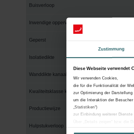
Buisverloop
Inwendige oppervlaktebescherming
Geperst
Zustimmung
Isolatiedikte
Diese Webseite verwendet 
Wanddikte kanaal
Wir verwenden Cookies,
die für die Funktionalität der We
Kwaliteitsklasse kanaal
zur Optimierung der Darstellung
um die Interaktion der Besucher
„Statistiken“)
Productiewijze
zur Einbindung weiterer Dienste
Über „Details zeigen“ bzw. die 
Hulpstukverloop
die jeweiligen Cookies an oder l