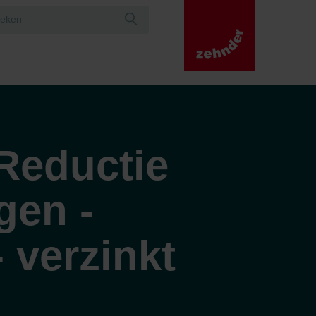
Reductie
gen -
 verzinkt