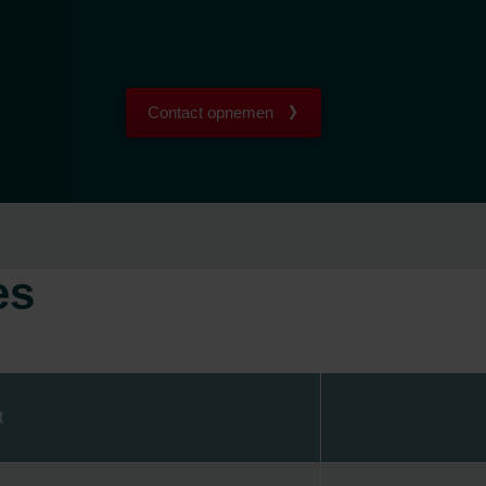
Contact opnemen
es
t