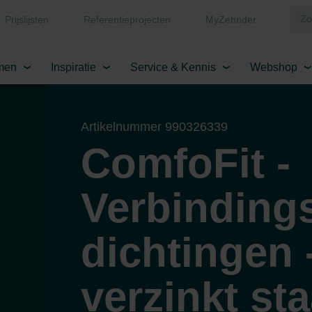
Prijslijsten
Referentieprojecten
MyZehnder
men
Inspiratie
Service & Kennis
Webshop
Artikelnummer 990326339
ComfoFit -
Verbinding
dichtingen 
verzinkt sta