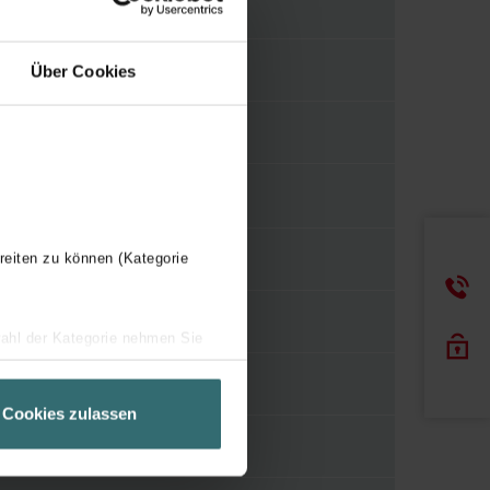
990326339
7640138036743
Über Cookies
Insteekuiteinde
Insteekuiteinde
reiten zu können (Kategorie
40 mm
wahl der Kategorie nehmen Sie
ir Ihren Besuchsverlauf auf
Overig
geschneiderte Informationen
Cookies zulassen
ch über einen Link in der
Staal