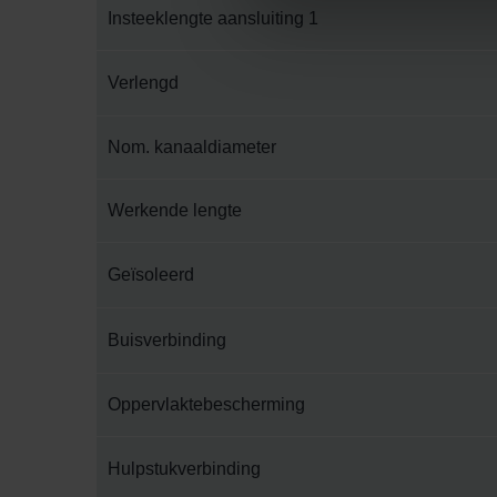
Insteeklengte aansluiting 1
Datenschutzerklärung der Zeh
Zehnder Group AG: Data Priva
Zehnder Group België nv/sa: Dé
Verlengd
Zehnder Group Czech Republic
Zehnder Group France: Protec
Nom. kanaaldiameter
Zehnder Group Ibérica SAU: Po
Zehnder Group Italia S.r.l.: Pr
Werkende lengte
Zehnder Group İç Mekan İklimle
Zehnder Group Nederland bv: 
Geïsoleerd
Zehnder Group Sales Internati
Zehnder Group Schweiz AG: D
Zehnder Polska Sp. z o.o.: O
Buisverbinding
Zehnder Group UK Limited: Pr
Oppervlaktebescherming
Hulpstukverbinding