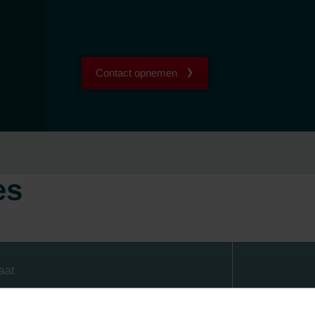
Contact opnemen
es
aat