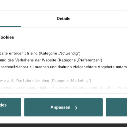
Details
Cookies
bsite erforderlich sind (Kategorie „Notwendig“)
 und des Verhaltens der Website (Kategorie „Präferenzen“)
 nachvollziehbar zu machen und dadurch zielgerichtete Angebote unterb
 wie z.B. YouTube oder Bing (Kategorie „Marketing“)
Datenschutzerklärung erhalten Sie weitere Informationen. Durch die Aus
ehnen sie ab. Bei der Auswahl von „Statistiken“ willigen Sie ein, dass w
Ihnen die bestmögliche Nutzererfahrung zu ermöglichen und Ihnen maß
ies
Anpassen
ur Verfügung zu stellen. Alle Einwilligungen können Sie selbstverständli
.