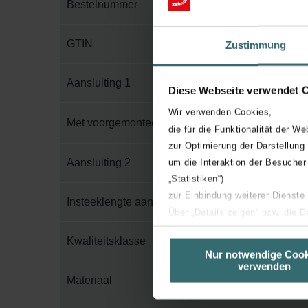
Bestelnummer
GTIN
Zustimmung
Aansluiting 1
Diese Webseite verwendet 
Wir verwenden Cookies,
Met voorgemonteerde afdichting
die für die Funktionalität der We
zur Optimierung der Darstellung
Aansluiting 2
um die Interaktion der Besucher
„Statistiken“)
zur Einbindung weiterer Dienste
Insteeklengte aansluiting 2
Über „Details zeigen“ bzw. die 
die jeweiligen Cookies an oder l
Kwaliteitsklasse
unserer Website verwenden, um 
Nur notwendige Cook
verwenden
basierend auf Ihren Interessen z
Materiaal
Datenschutzerklärung widerrufen