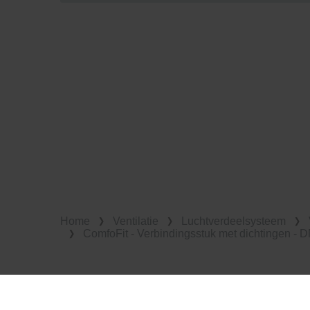
Home
Ventilatie
Luchtverdeelsysteem
ComfoFit - Verbindingsstuk met dichtingen - DN