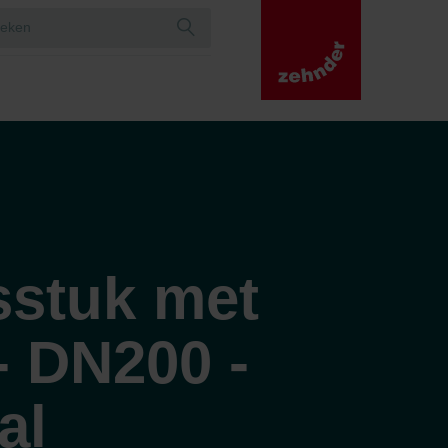
sstuk met
- DN200 -
al