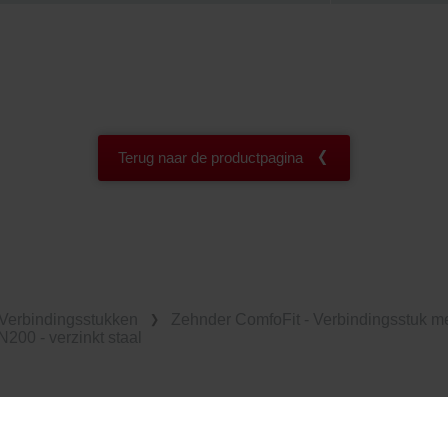
Terug naar de productpagina
Verbindingsstukken
Zehnder ComfoFit - Verbindingsstuk me
200 - verzinkt staal