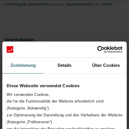
Centrifugale dakventilatoren voor appartementen en utiliteit
Voordelen
met gelijkstroommotor
Zustimmung
Details
Über Cookies
3 uitvoeringen - max. debiet 4800 m³/h bij 150 Pa
optimaal werkpunt traploos instelbaar
Diese Webseite verwendet Cookies
geïntegreerde werkschakelaar
Wir verwenden Cookies,
1 ingang 0-10 V (modulerende werking via extern
die für die Funktionalität der Website erforderlich sind
signaal 0-10 V)
(Kategorie „Notwendig“)
Aansluitspanning 1 fase 230V
zur Optimierung der Darstellung und des Verhaltens der Website
diagonaal uitblazend
(Kategorie „Präferenzen“)
um die Interaktion der Besucher nachvollziehbar zu machen