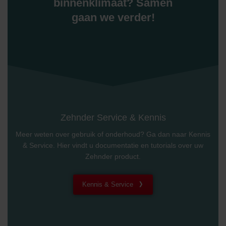
osobních údajů
binnenklimaat? Samen
Zehnder Group France: Protection des données
gaan we verder!
Zehnder Group Ibérica SAU: Política de privacidad
Zehnder Group Italia S.r.l.: Privacy
Zehnder Group İç Mekan İklimlendirme Sanayi ve Ticaret
Limitet Şirketi: Web Sitesi Çerezleri
Zehnder Group Nederland bv: Privacyverklaringen
Zehnder Group Sales International: Privacy Policy
Zehnder Group Schweiz AG: Datenschutz
Zehnder Polska Sp. z o.o.: Oświadczenie o ochronie
danych Zehnder
Zehnder Service & Kennis
Zehnder Group UK Limited: Privacy Policy
Meer weten over gebruik of onderhoud? Ga dan naar Kennis
& Service. Hier vindt u documentatie en tutorials over uw
Zehnder product.
Kennis & Service