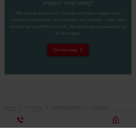
Vragen? Hulp nodig?
Wilt u meer weten over Zehnder of heeft u vragen over
andere onderwerpen of producten van Zehnder, neem dan
contact op via telefoon of mail. We geven graag antwoord op
al uw vragen.
Stel uw vraag
Home
Ventilatie
Ventilatiesysteem C collectief
Zehnder MX Eco