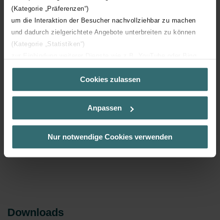
CW-D luchtverdeelkast
(Kategorie „Präferenzen“)
5 versies: CW-F 220-320-420-500-625 i.f.v. nominaal
um die Interaktion der Besucher nachvollziehbar zu machen
volume
und dadurch zielgerichtete Angebote unterbreiten zu können
Te combineren met CW eindplaten en/of CW
(Kategorie „Statistiken“)
montageplaten
zur Einbindung weiterer Dienste wie z.B. YouTube oder Bing
Ook toepasbaar in bestaande ventilatiesystemen
(Kategorie „Marketing“)
Cookies zulassen
Über „Details zeigen“ bzw. die Datenschutzerklärung erhalten
Te noteren ingeval van toepassing CW-Filterhuis in:
Sie weitere Informationen. Durch die Auswahl der Kategorie
■ bestaande installatie: vereist doorlopen van de
nehmen Sie die jeweiligen Cookies an oder lehnen sie ab. Bei
ingebruiknamewizard
Anpassen
der Auswahl von „Statistiken“ willigen Sie ein, dass wir Ihren
■ nieuwe installatie: drukverlies CW-F in acht nemen
Meer tonen
Besuchsverlauf auf unserer Website verwenden, um Ihnen die
bij selectie unit
bestmögliche Nutzererfahrung zu ermöglichen und Ihnen
Nur notwendige Cookies verwenden
maßgeschneiderte Informationen basierend auf Ihren Interessen
zur Verfügung zu stellen. Alle Einwilligungen können Sie
selbstverständlich über einen Link in der Datenschutzerklärung
widerrufen.
Datenschutzerklärung der Zehnder Group
Zehnder Group AG: Data Privacy
Downloads
Zehnder Group België nv/sa: Déclarations de confidentialité