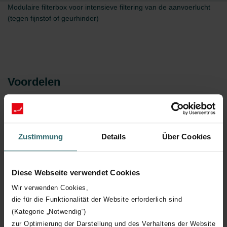
Modulaire filterbox voor intensieve filtering van de aanvoerlucht
(tegen fijnstof of geurhinder)
Voordelen
Solide, modulaire CW-F filterbox van verzinkt kanaal
met toezichtsluik
Zustimmung
Details
Über Cookies
Voor intensieve filtering van aanvoerlucht, idealiter na
basisfiltering d.m.v. ISOCoarse filters:
■ tegen fijnstofpartikels d.m.v. ePM1 filters met hoge
Diese Webseite verwendet Cookies
vangcapaciteit (F7 > 75% en F9 > 90%)
Wir verwenden Cookies,
■ tegen geurhinder d.m.v. actief koolfilters
die für die Funktionalität der Website erforderlich sind
Te installeren op pulsiekanaal, vrijstaand of in
(Kategorie „Notwendig“)
verlengde van CW-S luchtverdeelkast-demper en/of
zur Optimierung der Darstellung und des Verhaltens der Website