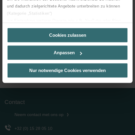
und dadurch zielgerichtete Angebote unterbreiten zu können
(Kategorie „Statistiken“)
zur Einbindung weiterer Dienste wie z.B. YouTube oder Bing
van
1
pagina's
(Kategorie „Marketing“)
Cookies zulassen
Über „Details zeigen“ bzw. die Datenschutzerklärung erhalten
Sie weitere Informationen. Durch die Auswahl der Kategorie
nehmen Sie die jeweiligen Cookies an oder lehnen sie ab. Bei
Anpassen
der Auswahl von „Statistiken“ willigen Sie ein, dass wir Ihren
Besuchsverlauf auf unserer Website verwenden, um Ihnen die
bestmögliche Nutzererfahrung zu ermöglichen und Ihnen
Nur notwendige Cookies verwenden
Home
Catalogus
maßgeschneiderte Informationen basierend auf Ihren Interessen
zur Verfügung zu stellen. Alle Einwilligungen können Sie
selbstverständlich über einen Link in der Datenschutzerklärung
widerrufen.
Contact
Datenschutzerklärung der Zehnder Group
Neem contact met ons op
Zehnder Group AG: Data Privacy
Zehnder Group België nv/sa: Déclarations de confidentialité
Zehnder Group Czech Republic s.r.o.: Zásady ochrany
+32 (0) 15 28 05 10
osobních údajů