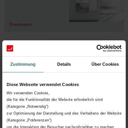
Downloaden
Zustimmung
Details
Über Cookies
Prijslijst Zehnder Ventilatie
2026
02.07.2026
Diese Webseite verwendet Cookies
PDF, 5.6 MB
Wir verwenden Cookies,
die für die Funktionalität der Website erforderlich sind
(Kategorie „Notwendig“)
zur Optimierung der Darstellung und des Verhaltens der Website
(Kategorie „Präferenzen“)
Downloaden
um die Interaktion der Besucher nachvollziehbar zu machen