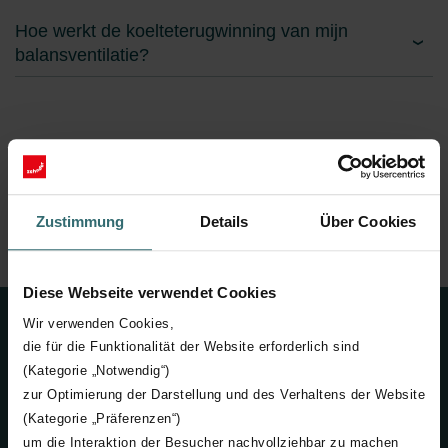
Hoe werkt de koelteterugwinning van mijn
balansventilatie?
Zustimmung
Details
Über Cookies
Home
ClimateSwitch
Climate Switch FAQ
Diese Webseite verwendet Cookies
Wir verwenden Cookies,
Contact
die für die Funktionalität der Website erforderlich sind
(Kategorie „Notwendig“)
Neem contact met ons op
zur Optimierung der Darstellung und des Verhaltens der Website
(Kategorie „Präferenzen“)
+32 (0) 15 28 05 10
um die Interaktion der Besucher nachvollziehbar zu machen