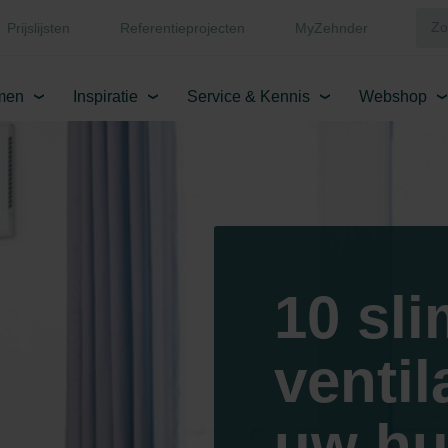
Prijslijsten
Referentieprojecten
MyZehnder
men
Inspiratie
Service & Kennis
Webshop
10 sl
ventil
uw hui