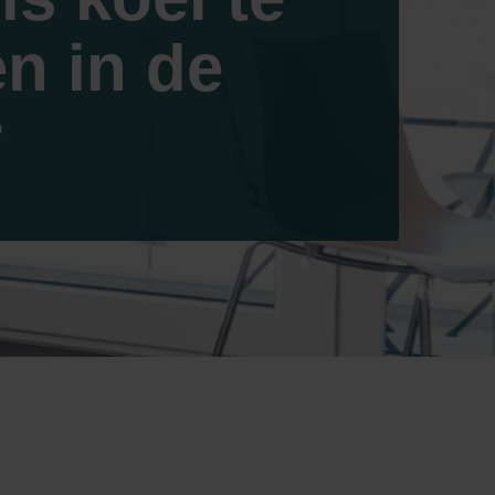
n in de
r