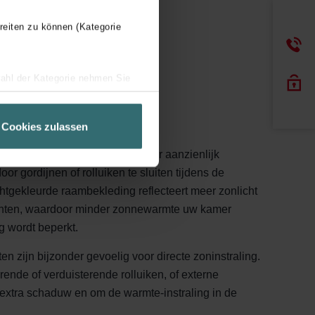
reiten zu können (Kategorie
wahl der Kategorie nehmen Sie
sloten
ir Ihren Besuchsverlauf auf
geschneiderte Informationen
Cookies zulassen
ch über einen Link in der
envalt, kan de binnentemperatuur aanzienlijk
r gordijnen of rolluiken te sluiten tijdens de
htgekleurde raambekleding reflecteert meer zonlicht
anten, waardoor minder zonnewarmte uw kamer
 wordt beperkt.
 zijn bijzonder gevoelig voor directe zoninstraling.
nde of verduisterende rolluiken, of externe
 extra schaduw en om de warmte-instraling in de