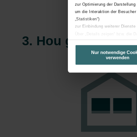
zur Optimierung der Darstellung
um die Interaktion der Besucher
„Statistiken“)
zur Einbindung weiterer Dienste
Über „Details zeigen“ bzw. die 
3. Hou gordijnen e
die jeweiligen Cookies an oder l
unserer Website verwenden, um 
Nur notwendige Cook
verwenden
basierend auf Ihren Interessen z
Datenschutzerklärung widerrufen
Datenschutzerklärung der Zeh
Zehnder Group AG: Data Priva
Zehnder Group België nv/sa: Dé
Zehnder Group Czech Republic
Zehnder Group France: Protec
Zehnder Group Ibérica SAU: Po
Zehnder Group Italia S.r.l.: Pr