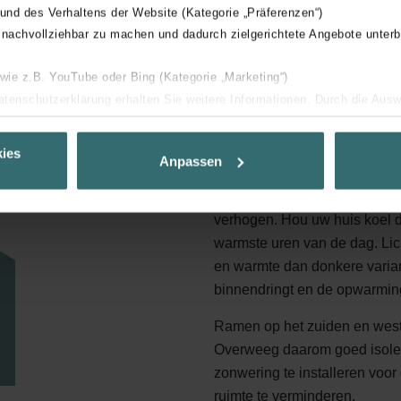
 und des Verhaltens der Website (Kategorie „Präferenzen“)
 nachvollziehbar zu machen und dadurch zielgerichtete Angebote unterb
 wie z.B. YouTube oder Bing (Kategorie „Marketing“)
Datenschutzerklärung erhalten Sie weitere Informationen. Durch die Aus
n rolluiken overdag ge
ehnen sie ab. Bei der Auswahl von „Statistiken“ willigen Sie ein, dass w
Ihnen die bestmögliche Nutzererfahrung zu ermöglichen und Ihnen maß
ies
Anpassen
ur Verfügung zu stellen. Alle Einwilligungen können Sie selbstverständli
.
Zonlicht dat door ramen binn
verhogen. Hou uw huis koel doo
nder Group
warmste uren van de dag. Lic
cy
en warmte dan donkere vari
clarations de confidentialité
binnendringt en de opwarming
 s.r.o.: Zásady ochrany osobních údajů
Ramen op het zuiden en westen
tion des données
Overweeg daarom goed isolere
lítica de privacidad
zonwering te installeren voor
ivacy
ruimte te verminderen.