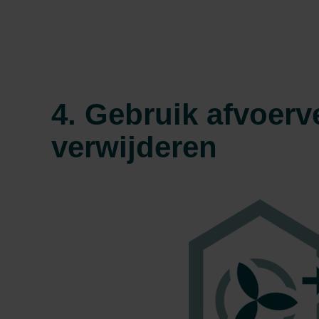
Zehnder Group İç Mekan İklimle
Zehnder Group Nederland bv: 
Zehnder Group Sales Internati
Zehnder Group Schweiz AG: D
Zehnder Polska Sp. z o.o.: O
Zehnder Group UK Limited: Pr
4. Gebruik afvoerv
verwijderen