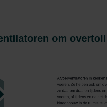
ndirme Sanayi ve Ticaret Limitet Şirketi: Web Sitesi Çerezleri
Privacyverklaringen
onal: Privacy Policy
atenschutz
świadczenie o ochronie danych Zehnder
ivacy Policy
entilatoren om overtol
Afvoerventilatoren in keuken
voeren. Ze helpen ook om over
ze daarom draaien tijdens e
voeren, of tijdens en na het 
hitteopbouw in de ruimte te 