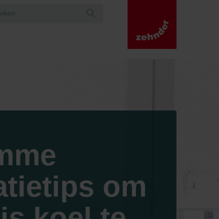
imme
atietips om
s koel te