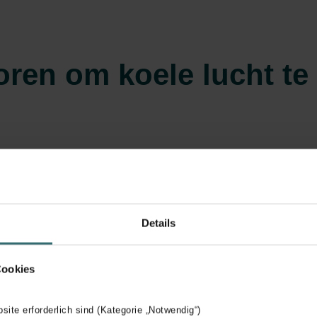
toren om koele lucht te
Een ventilator op vloernivea
om warme lucht naar buiten te
ventilatoren verbeteren de lu
Details
aanvoelt, zelfs zonder de ka
extra verkoelend effect kunt 
Cookies
langsstromende lucht tijdelijk
bsite erforderlich sind (Kategorie „Notwendig“)