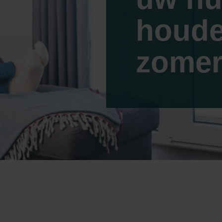
houde
zome