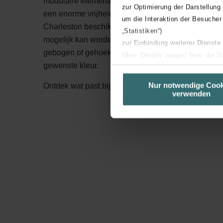
modulaire elementbouwwijze van deze kolomradiat
zur Optimierung der Darstellung
een enorme vrijheid in design waardoor er altijd e
um die Interaktion der Besucher
Charleston beschikbaar is en de beschikbare ruimte
„Statistiken“)
mogelijk kan worden benut. Horizontaal verticaal, r
zur Einbindung weiterer Dienste
gebogen of gehoekt, het kan allemaal en ook nog i
Über „Details zeigen“ bzw. die 
gewenste kleur.
die jeweiligen Cookies an oder l
unserer Website verwenden, um 
Nur notwendige Cook
Ontdek wat past bij jouw project
verwenden
basierend auf Ihren Interessen z
Datenschutzerklärung widerrufen
Datenschutzerklärung der Zeh
Zehnder Group AG: Data Priva
Zehnder Group België nv/sa: Dé
Zehnder Group Czech Republic
Zehnder Group France: Protec
Zehnder Group Ibérica SAU: Po
Zehnder Group Italia S.r.l.: Pr