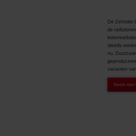
ndirme Sanayi ve Ticaret Limitet Şirketi: Web Sitesi Çerezleri
Privacyverklaringen
onal: Privacy Policy
De Zehnder Ch
atenschutz
de radiatore
świadczenie o ochronie danych Zehnder
kolomradiato
ivacy Policy
steeds verde
nu. Duurzaam
geproduceerd
varianten va
Neem een k