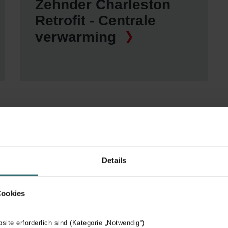
Zehnder Charleston
Retrofit - Centrale
verwarming
der
Details
Cookies
 gebouwen en
e project. De
bsite erforderlich sind (Kategorie „Notwendig“)