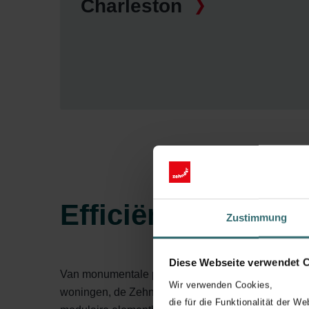
Charleston
Efficiënte allroun
Zustimmung
Diese Webseite verwendet 
Van monumentale panden, tot kantoren, openbare
Wir verwenden Cookies,
woningen, de Zehnder Charleston past in ieder typ
die für die Funktionalität der We