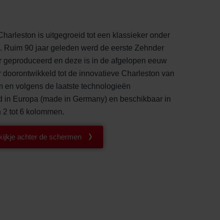
arleston is uitgegroeid tot een klassieker onder
n. Ruim 90 jaar geleden werd de eerste Zehnder
r geproduceerd en deze is in de afgelopen eeuw
r doorontwikkeld tot de innovatieve Charleston van
 en volgens de laatste technologieën
 in Europa (made in Germany) en beschikbaar in
n 2 tot 6 kolommen.
ijkje achter de schermen