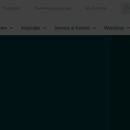
Prijslijsten
Referentieprojecten
MyZehnder
men
Inspiratie
Service & Kennis
Webshop