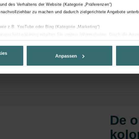
or zorgt voor
 und des Verhaltens der Website (Kategorie „Präferenzen“)
en geschikte
 nachvollziehbar zu machen und dadurch zielgerichtete Angebote unterb
 zo efficiënt
echt,
 wie z.B. YouTube oder Bing (Kategorie „Marketing“)
n iedere
Datenschutzerklärung erhalten Sie weitere Informationen. Durch die Aus
ehnen sie ab. Bei der Auswahl von „Statistiken“ willigen Sie ein, dass w
Ihnen die bestmögliche Nutzererfahrung zu ermöglichen und Ihnen maß
ies
Anpassen
ur Verfügung zu stellen. Alle Einwilligungen können Sie selbstverständli
.
nder Group
cy
clarations de confidentialité
 s.r.o.: Zásady ochrany osobních údajů
tion des données
De o
lítica de privacidad
kolo
ivacy