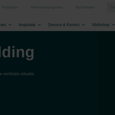
Prijslijsten
Referentieprojecten
MyZehnder
men
Inspiratie
Service & Kennis
Webshop
lding
entilatie-situatie.