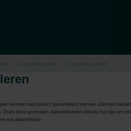
emak
Duurzame upgrade
Duurzame upgrade
leren
ijven worden mechanisch geventileerd met een Zehnder dakventi
 Zoals deze generaties dakventilatoren telkens hun tijd ver vo
-en-top dakventilatie.