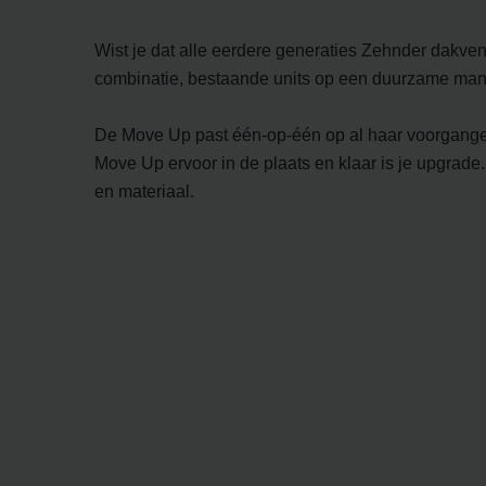
Zehnder Group İç Mekan İklimle
Zehnder Group Nederland bv: 
Wist je dat alle eerdere generaties Zehnder dakve
Zehnder Group Sales Internati
combinatie, bestaande units op een duurzame ma
Zehnder Group Schweiz AG: D
Zehnder Polska Sp. z o.o.: O
De Move Up past één-op-één op al haar voorganger
Zehnder Group UK Limited: Pr
Move Up ervoor in de plaats en klaar is je upgrade
en materiaal.