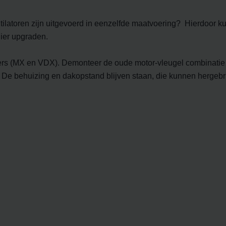
ndirme Sanayi ve Ticaret Limitet Şirketi: Web Sitesi Çerezleri
Privacyverklaringen
ntilatoren zijn uitgevoerd in eenzelfde maatvoering? Hierdoor 
onal: Privacy Policy
nier upgraden.
atenschutz
świadczenie o ochronie danych Zehnder
s (MX en VDX). Demonteer de oude motor-vleugel combinatie ui
ivacy Policy
. De behuizing en dakopstand blijven staan, die kunnen hergebr