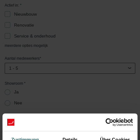
Actief in:
*
Nieuwbouw
Renovatie
Service & onderhoud
meerdere opties mogelijk
Aantal medewerkers
*
1 - 5
Showroom
*
Ja
Nee
Zustimmung
Details
Über Cookies