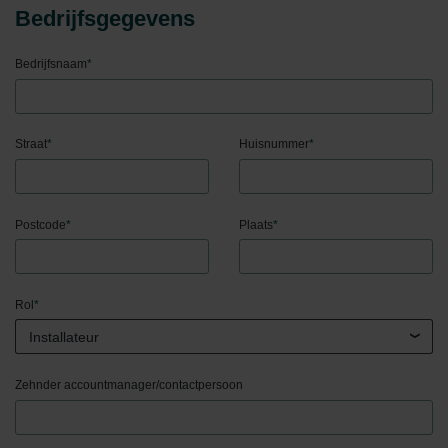
Bedrijfsgegevens
Bedrijfsnaam
*
Straat
*
Huisnummer
*
Postcode
*
Plaats
*
Rol
*
Installateur
Zehnder accountmanager/contactpersoon