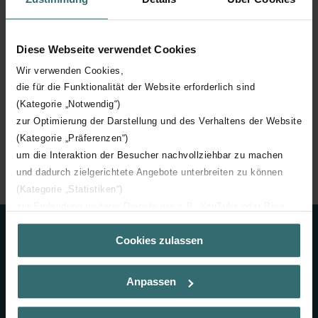
Indienen
Diese Webseite verwendet Cookies
Wir verwenden Cookies,
die für die Funktionalität der Website erforderlich sind
(Kategorie „Notwendig“)
zur Optimierung der Darstellung und des Verhaltens der Website
(Kategorie „Präferenzen“)
um die Interaktion der Besucher nachvollziehbar zu machen
Home
Service & Kennis
Partner for life
Partner for Life - Aanmelden
und dadurch zielgerichtete Angebote unterbreiten zu können
(Kategorie „Statistiken“)
zur Einbindung weiterer Dienste wie z.B. YouTube oder Bing
(Kategorie „Marketing“)
Contact
Cookies zulassen
Über „Details zeigen“ bzw. die Datenschutzerklärung erhalten
Sie weitere Informationen. Durch die Auswahl der Kategorie
Neem contact met ons op
nehmen Sie die jeweiligen Cookies an oder lehnen sie ab. Bei
Anpassen
der Auswahl von „Statistiken“ willigen Sie ein, dass wir Ihren
+32 (0) 15 28 05 10
Besuchsverlauf auf unserer Website verwenden, um Ihnen die
bestmögliche Nutzererfahrung zu ermöglichen und Ihnen