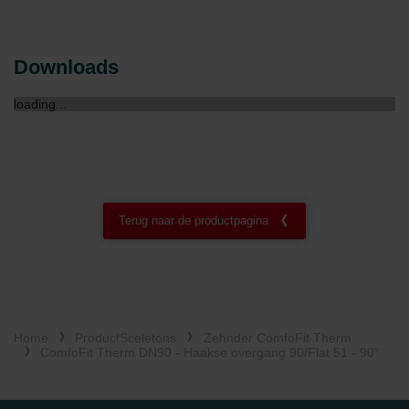
Downloads
loading...
Terug naar de productpagina
Home
ProductSceletons
Zehnder ComfoFit Therm
ComfoFit Therm DN90 - Haakse overgang 90/Flat 51 - 90°