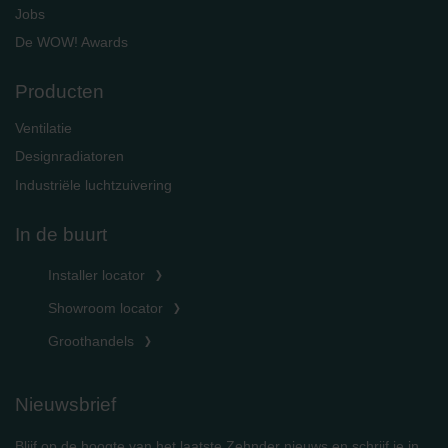
Jobs
De WOW! Awards
Producten
Ventilatie
Designradiatoren
Industriële luchtzuivering
In de buurt
Installer locator
Showroom locator
Groothandels
Nieuwsbrief
Blijf op de hoogte van het laatste Zehnder nieuws en schrijf je in