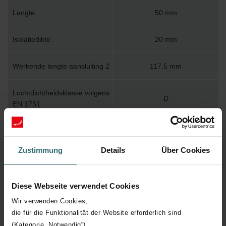
Lengte
50 mm
Isolatiedikte
20 mm
Werkende lengte aansluiting 2
117.5 mm
Luchtdichtheidsklasse volgens
D
EN 1751
Nom. kanaaldiameter
90 mm
aansluiting 2
Zustimmung
Details
Über Cookies
Buisverloop
Diese Webseite verwendet Cookies
Productiewijze
Naadloos
Wir verwenden Cookies,
die für die Funktionalität der Website erforderlich sind
Hulpstukverloop
(Kategorie „Notwendig“)