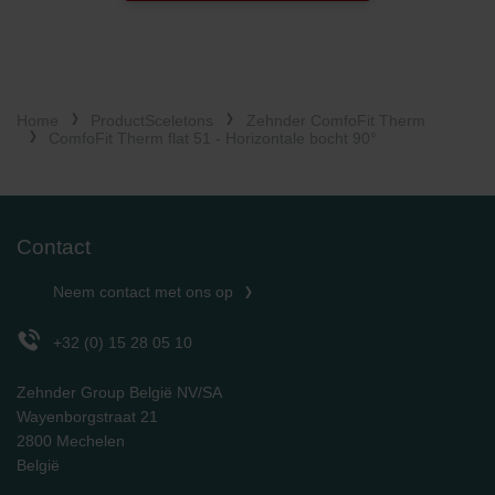
Home
ProductSceletons
Zehnder ComfoFit Therm
ComfoFit Therm flat 51 - Horizontale bocht 90°
Contact
Neem contact met ons op
+32 (0) 15 28 05 10
Zehnder Group België NV/SA
Wayenborgstraat 21
2800 Mechelen
België