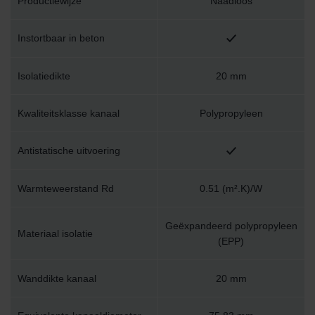
Productiewijze
Naadloos
Instortbaar in beton
Isolatiedikte
20 mm
Kwaliteitsklasse kanaal
Polypropyleen
Antistatische uitvoering
Warmteweerstand Rd
0.51 (m².K)/W
Geëxpandeerd polypropyleen
Materiaal isolatie
(EPP)
Wanddikte kanaal
20 mm