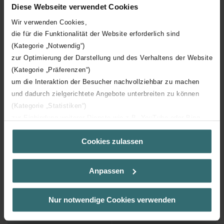
Diese Webseite verwendet Cookies
Wir verwenden Cookies,
Met overschuifprofiel
die für die Funktionalität der Website erforderlich sind
(Kategorie „Notwendig“)
Nom. kanaalbreedte
140 mm
zur Optimierung der Darstellung und des Verhaltens der Website
(Kategorie „Präferenzen“)
Werkende lengte aansluiting 1
160 mm
um die Interaktion der Besucher nachvollziehbar zu machen
und dadurch zielgerichtete Angebote unterbreiten zu können
Met voorgemonteerde
(Kategorie „Statistiken“)
afdichting
zur Einbindung weiterer Dienste wie z.B. YouTube oder Bing
(Kategorie „Marketing“)
Aansluiting 1
Insteekuiteinde
Cookies zulassen
Über „Details zeigen“ bzw. die Datenschutzerklärung erhalten
Sie weitere Informationen. Durch die Auswahl der Kategorie
nehmen Sie die jeweiligen Cookies an oder lehnen sie ab. Bei
Werkende lengte aansluiting 2
160 mm
Anpassen
der Auswahl von „Statistiken“ willigen Sie ein, dass wir Ihren
Besuchsverlauf auf unserer Website verwenden, um Ihnen die
Inwendige
bestmögliche Nutzererfahrung zu ermöglichen und Ihnen
Geen (onbehandeld)
Nur notwendige Cookies verwenden
oppervlaktebescherming
maßgeschneiderte Informationen basierend auf Ihren Interessen
zur Verfügung zu stellen. Alle Einwilligungen können Sie