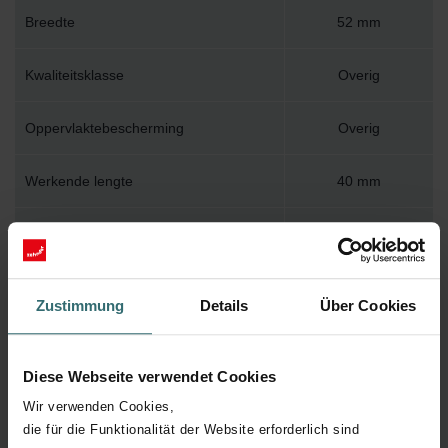
Breedte
52 mm
Kwaliteitsklasse
Overig
Oppervlaktebescherming
Overig
Werkende lengte
40 mm
Buisverbinding
Met voorgemonteerde afdichting
Zustimmung
Details
Über Cookies
Materiaal
Kunststof
Diese Webseite verwendet Cookies
Hulpstukverbinding
Wir verwenden Cookies,
die für die Funktionalität der Website erforderlich sind