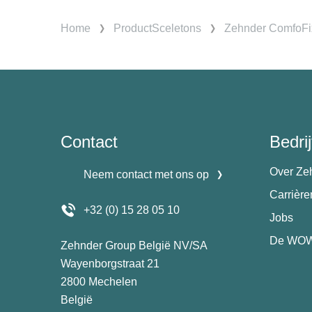
Home
ProductSceletons
Zehnder ComfoFi
Contact
Bedrij
Over Ze
Neem contact met ons op
Carrièr
+32 (0) 15 28 05 10
Jobs
De WOW
Zehnder Group België NV/SA
Wayenborgstraat 21
2800 Mechelen
België