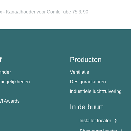
x - Kanaalhouder voor ComfoTube 75 & 90
f
Producten
hnder
Ventilatie
emogelijkheden
Designradiatoren
Industriële luchtzuivering
! Awards
In de buurt
Installer locator