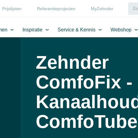
Prijslijsten
Referentieprojecten
MyZehnder
men
Inspiratie
Service & Kennis
Webshop
Zehnder
ComfoFix -
Kanaalhoud
ComfoTube 