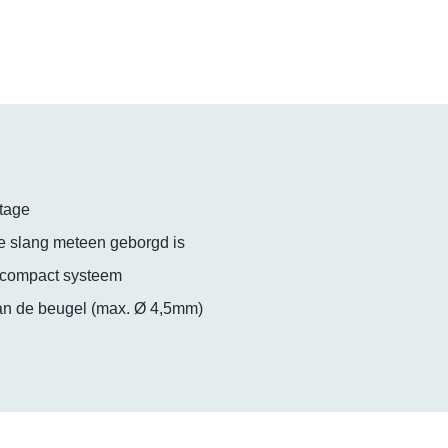
tage
e slang meteen geborgd is
n compact systeem
van de beugel (max. Ø 4,5mm)