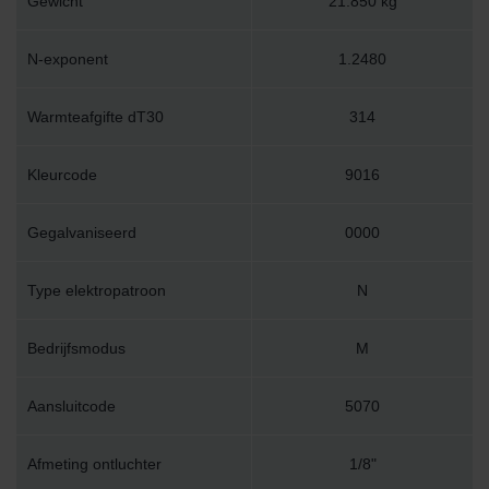
Gewicht
21.850 kg
N-exponent
1.2480
Warmteafgifte dT30
314
Kleurcode
9016
Gegalvaniseerd
0000
Type elektropatroon
N
Bedrijfsmodus
M
Aansluitcode
5070
Afmeting ontluchter
1/8"