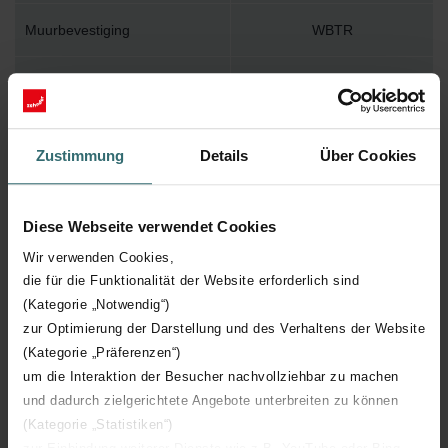
Muurbevestiging
WBTR
Installatietoebehoren in
Y
verpakking
Zustimmung
Details
Über Cookies
Max. werktemperatuur
120
Max. werkdruk
400
Diese Webseite verwendet Cookies
Wir verwenden Cookies,
Lengte
550 mm
die für die Funktionalität der Website erforderlich sind
(Kategorie „Notwendig“)
Hoogte
1280 mm
zur Optimierung der Darstellung und des Verhaltens der Website
(Kategorie „Präferenzen“)
Diepte
115 mm
um die Interaktion der Besucher nachvollziehbar zu machen
und dadurch zielgerichtete Angebote unterbreiten zu können
Oriëntatie
H
(Kategorie „Statistiken“)