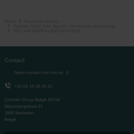
Zehnder Group İç Mekan İklimlendirme Sanayi ve Ticaret
Limitet Şirketi: Web Sitesi Çerezleri
Zehnder Group Nederland bv: Privacyverklaringen
Home
ProductSceletons
Zehnder Group Sales International: Privacy Policy
Zehnder Roda Twist Spa Air - Gemengde verwarming
ROL-140-055/IFS-L550-5070-9016
Zehnder Group Schweiz AG: Datenschutz
Zehnder Polska Sp. z o.o.: Oświadczenie o ochronie
danych Zehnder
Zehnder Group UK Limited: Privacy Policy
Contact
Neem contact met ons op
+32 (0) 15 28 05 10
Zehnder Group België NV/SA
Wayenborgstraat 21
2800 Mechelen
België