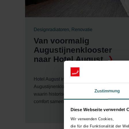
Designradiatoren, Renovatie
Van voormalig
Augustijnenklooster
naar Hotel August
Hotel August in Antwerpen, een voormalig
Augustijnenklooster, is een uniek project
Zustimmung
waarin historische charme en modern
comfort samenkomen.
Diese Webseite verwendet 
Wir verwenden Cookies,
die für die Funktionalität der We