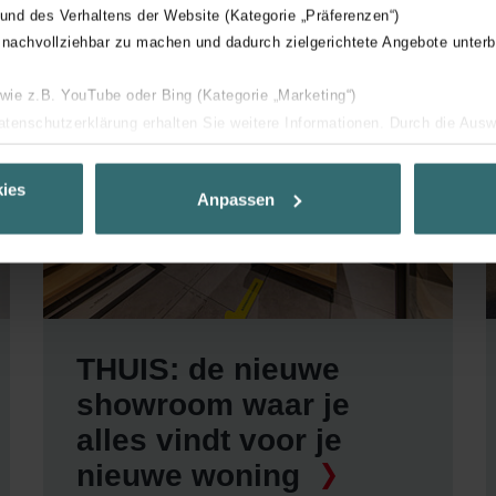
 und des Verhaltens der Website (Kategorie „Präferenzen“)
 nachvollziehbar zu machen und dadurch zielgerichtete Angebote unterb
 wie z.B. YouTube oder Bing (Kategorie „Marketing“)
Datenschutzerklärung erhalten Sie weitere Informationen. Durch die Aus
ehnen sie ab. Bei der Auswahl von „Statistiken“ willigen Sie ein, dass w
Ihnen die bestmögliche Nutzererfahrung zu ermöglichen und Ihnen maß
ies
Anpassen
ur Verfügung zu stellen. Alle Einwilligungen können Sie selbstverständli
.
nder Group
cy
clarations de confidentialité
THUIS: de nieuwe
 s.r.o.: Zásady ochrany osobních údajů
showroom waar je
tion des données
alles vindt voor je
lítica de privacidad
nieuwe woning
ivacy