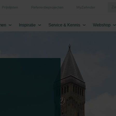
Prijslijsten
Referentieprojecten
MyZehnder
men
Inspiratie
Service & Kennis
Webshop