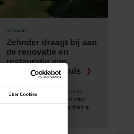
Renovatie
Zehnder draagt bij aan
de renovatie en
restauratie van
Kasteel Blauwhuis
Het prachtige 16de eeuwse Kasteel
Über Cookies
Blauwhuis was toe aan een volledige
renovatie en restauratie - en schittert nu
meer dan ooit tevoren.