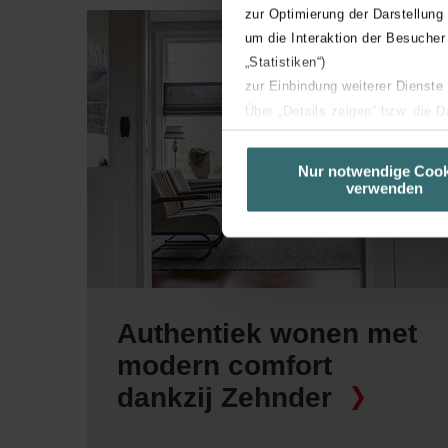
zur Optimierung der Darstellung
um die Interaktion der Besucher
„Statistiken“)
zur Einbindung weiterer Dienste
Über „Details zeigen“ bzw. die 
die jeweiligen Cookies an oder l
unserer Website verwenden, um 
Nur notwendige Cook
verwenden
basierend auf Ihren Interessen z
Datenschutzerklärung widerrufen
Datenschutzerklärung der Zeh
Zehnder Group AG: Data Priva
Zehnder Group België nv/sa: Dé
Authentiek wonen met
Zehnder Group Czech Republic
modern comfort
Zehnder Group France: Protec
dankzij Zehnder
Zehnder Group Ibérica SAU: Po
Zehnder Group Italia S.r.l.: Pr