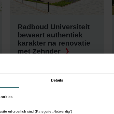
Radboud Universiteit
bewaart authentiek
karakter na renovatie
met Zehnder
Bij deze renovatie was het essentieel dat
het authentieke karakter bewaard bleef. Het
Details
wordt nu volledig verwarmd door Zehnder
Charleston radiatoren
Cookies
bsite erforderlich sind (Kategorie „Notwendig“)