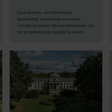
ndirme Sanayi ve Ticaret Limitet Şirketi: Web Sitesi Çerezleri
Privacyverklaringen
Dura Vermeer, een Nederlands
onal: Privacy Policy
bouwbedrijf, ontwikkelde een nieuw
atenschutz
concept om kopers die aan het bouwen zijn
świadczenie o ochronie danych Zehnder
het zo gemakkelijk mogelijk te maken.
ivacy Policy