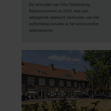
Zehnder Group İç Mekan İklimle
De renovatie van Villa Oostenburg,
Zehnder Group Nederland bv: 
Rijksmonument uit 1910, was een
Zehnder Group Sales Internati
uitdagende opdracht: behouden van het
Zehnder Group Schweiz AG: D
authentieke karakter & het wooncomfort
Zehnder Polska Sp. z o.o.: O
optimaliseren.
Zehnder Group UK Limited: Pr