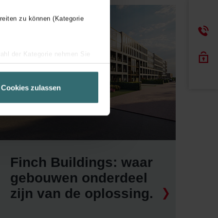
reiten zu können (Kategorie
wahl der Kategorie nehmen Sie
ir Ihren Besuchsverlauf auf
geschneiderte Informationen
Cookies zulassen
ch über einen Link in der
Finch Buildings: waar
gebouwen onderdeel
zijn van de oplossing.