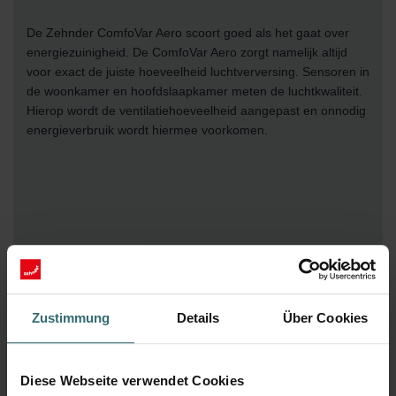
De Zehnder ComfoVar Aero scoort goed als het gaat over
energiezuinigheid. De ComfoVar Aero zorgt namelijk altijd
voor exact de juiste hoeveelheid luchtverversing. Sensoren in
de woonkamer en hoofdslaapkamer meten de luchtkwaliteit.
Hierop wordt de ventilatiehoeveelheid aangepast en onnodig
energieverbruik wordt hiermee voorkomen.
Zustimmung
Details
Über Cookies
ComfoVar Aero in combinatie met de
ComfoAir Q
Diese Webseite verwendet Cookies