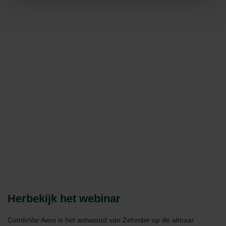
widerrufen.
Datenschutzerklärung der Zehnder Group
Zehnder Group AG: Data Privacy
Zehnder Group België nv/sa: Déclarations de confidentialité
Zehnder Group Czech Republic s.r.o.: Zásady ochrany
osobních údajů
Zehnder Group France: Protection des données
Zehnder Group Ibérica SAU: Política de privacidad
Zehnder Group Italia S.r.l.: Privacy
Zehnder Group İç Mekan İklimlendirme Sanayi ve Ticaret
Limitet Şirketi: Web Sitesi Çerezleri
Zehnder Group Nederland bv: Privacyverklaringen
Zehnder Group Sales International: Privacy Policy
Zehnder Group Schweiz AG: Datenschutz
Zehnder Polska Sp. z o.o.: Oświadczenie o ochronie
danych Zehnder
Zehnder Group UK Limited: Privacy Policy
Herbekijk het webinar
ComfoVar Aero is het antwoord van Zehnder op de almaar