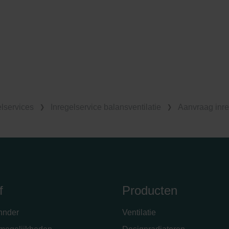
Privacyverklaringen
onal: Privacy Policy
atenschutz
świadczenie o ochronie danych Zehnder
ivacy Policy
elservices
Inregelservice balansventilatie
Aanvraag inre
f
Producten
hnder
Ventilatie