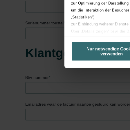
zur Optimierung der Darstellung
um die Interaktion der Besucher
„Statistiken“)
Serienummer toestel
*
zur Einbindung weiterer Dienste
Über „Details zeigen“ bzw. die 
die jeweiligen Cookies an oder l
unserer Website verwenden, um 
Klantgegevens
Nur notwendige Cook
verwenden
basierend auf Ihren Interessen z
Datenschutzerklärung widerrufen
Datenschutzerklärung der Zeh
Btw-nummer
*
Zehnder Group AG: Data Priva
Zehnder Group België nv/sa: Dé
Zehnder Group Czech Republic
Emailadres waar de factuur naartoe gestuurd kan worde
Zehnder Group France: Protec
Zehnder Group Ibérica SAU: Po
Zehnder Group Italia S.r.l.: Pr
Zehnder Group İç Mekan İklimle