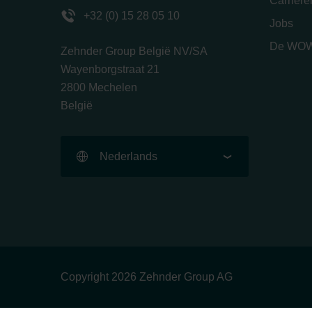
Carrièr
+32 (0) 15 28 05 10
Jobs
De WOW
Zehnder Group België NV/SA
Wayenborgstraat 21
2800 Mechelen
België
Nederlands
Copyright 2026 Zehnder Group AG