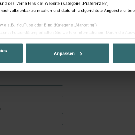
 und des Verhaltens der Website (Kategorie „Präferenzen“)
 nachvollziehbar zu machen und dadurch zielgerichtete Angebote unterb
 wie z.B. YouTube oder Bing (Kategorie „Marketing“)
Datenschutzerklärung erhalten Sie weitere Informationen. Durch die Aus
ehnen sie ab. Bei der Auswahl von „Statistiken“ willigen Sie ein, dass w
Ihnen die bestmögliche Nutzererfahrung zu ermöglichen und Ihnen maß
ies
Anpassen
ur Verfügung zu stellen. Alle Einwilligungen können Sie selbstverständli
.
nder Group
cy
clarations de confidentialité
 s.r.o.: Zásady ochrany osobních údajů
n
tion des données
lítica de privacidad
ivacy
ndirme Sanayi ve Ticaret Limitet Şirketi: Web Sitesi Çerezleri