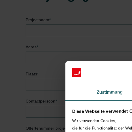
Projectnaam
*
Adres
*
Plaats
*
Zustimmung
Contactpersoon
*
Diese Webseite verwendet 
Wir verwenden Cookies,
Offertenummer project (indien bekend)
die für die Funktionalität der We