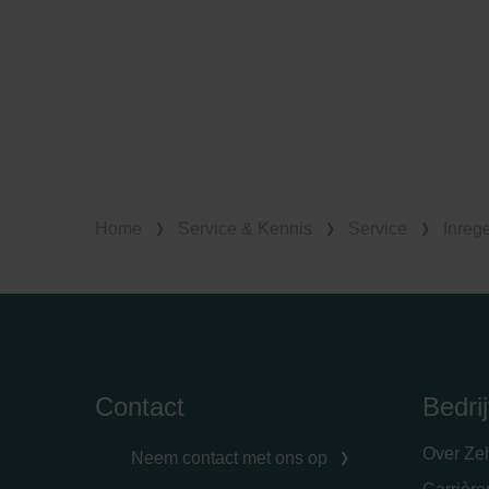
Zehnder Group Nederland bv: 
Zehnder Group Sales Internati
Zehnder Group Schweiz AG: D
Zehnder Polska Sp. z o.o.: O
Zehnder Group UK Limited: Pr
Home
Service & Kennis
Service
Inreg
Contact
Bedrij
Over Ze
Neem contact met ons op