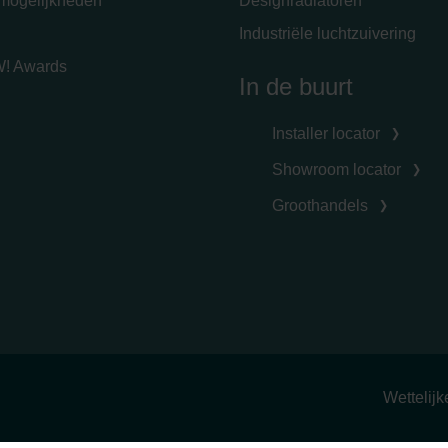
emogelijkheden
Designradiatoren
Industriële luchtzuivering
! Awards
In de buurt
Installer locator
Showroom locator
Groothandels
Wettelij