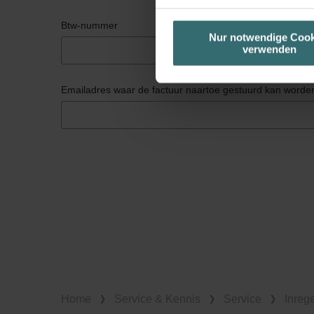
die jeweiligen Cookies an oder l
Btw-nummer
unserer Website verwenden, um 
Nur notwendige Cook
verwenden
basierend auf Ihren Interessen z
Datenschutzerklärung widerrufen
Emailadres waar de factuur naartoe gestuurd kan worde
Datenschutzerklärung der Zeh
Zehnder Group AG: Data Priva
Zehnder Group België nv/sa: Dé
Zehnder Group Czech Republic
Zehnder Group France: Protec
Zehnder Group Ibérica SAU: Po
Zehnder Group Italia S.r.l.: Pr
Zehnder Group İç Mekan İklimle
Zehnder Group Nederland bv: 
Zehnder Group Sales Internati
Zehnder Group Schweiz AG: D
Home
Service & Kennis
Service
Inreg
Zehnder Polska Sp. z o.o.: O