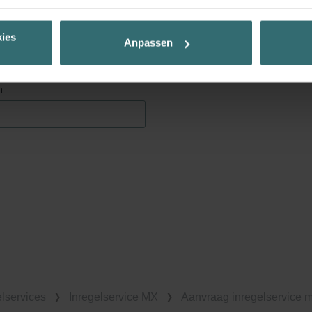
ehnen sie ab. Bei der Auswahl von „Statistiken“ willigen Sie ein, dass w
Ihnen die bestmögliche Nutzererfahrung zu ermöglichen und Ihnen maß
ies
Anpassen
ur Verfügung zu stellen. Alle Einwilligungen können Sie selbstverständli
.
n
nder Group
cy
clarations de confidentialité
 s.r.o.: Zásady ochrany osobních údajů
tion des données
lítica de privacidad
ivacy
ndirme Sanayi ve Ticaret Limitet Şirketi: Web Sitesi Çerezleri
Privacyverklaringen
onal: Privacy Policy
atenschutz
elservices
Inregelservice MX
Aanvraag inregelservice 
świadczenie o ochronie danych Zehnder