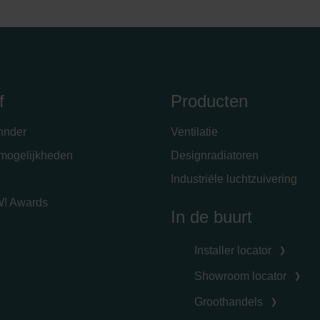
ivacy Policy
f
Producten
hnder
Ventilatie
emogelijkheden
Designradiatoren
Industriële luchtzuivering
! Awards
In de buurt
Installer locator
Showroom locator
Groothandels