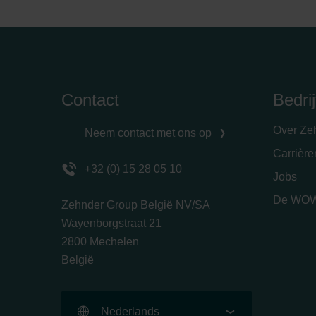
Zehnder Group UK Limited: Pr
Contact
Bedrij
Over Ze
Neem contact met ons op
Carrièr
+32 (0) 15 28 05 10
Jobs
De WOW
Zehnder Group België NV/SA
Wayenborgstraat 21
2800 Mechelen
België
Nederlands