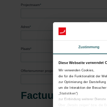
Projectnaam
*
Adres
*
Zustimmung
Plaats
*
Diese Webseite verwendet 
Wir verwenden Cookies,
Offertenummer project (indien bekend)
die für die Funktionalität der We
zur Optimierung der Darstellung
um die Interaktion der Besucher
Factuurgegevens
„Statistiken“)
zur Einbindung weiterer Dienste
Über „Details zeigen“ bzw. die 