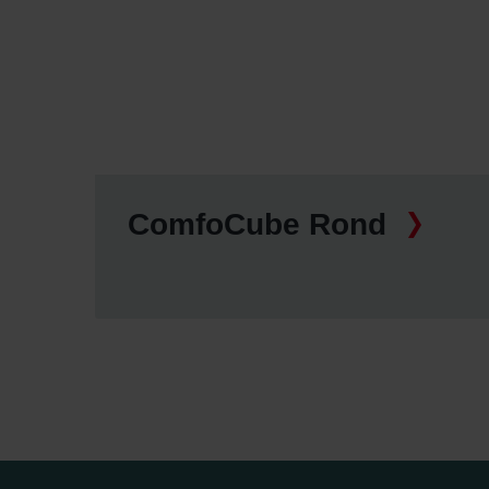
Zehnder Polska Sp. z o.o.: O
Zehnder Group UK Limited: Pr
ComfoCube Rond