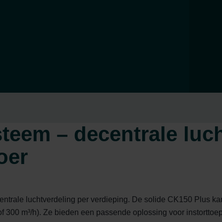
eem – decentrale luch
oer
rale luchtverdeling per verdieping. De solide CK150 Plus kanal
of 300 m³/h). Ze bieden een passende oplossing voor instorttoep