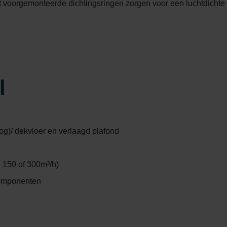
 voorgemonteerde dichtingsringen zorgen voor een luchtdichte 
l
og)/ dekvloer en verlaagd plafond
 150 of 300m³/h)
componenten