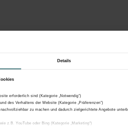
Details
mfoFit CK
ComfoFit CK
ochten
Mof
Cookies
bsite erforderlich sind (Kategorie „Notwendig“)
 und des Verhaltens der Website (Kategorie „Präferenzen“)
 nachvollziehbar zu machen und dadurch zielgerichtete Angebote unterb
 wie z.B. YouTube oder Bing (Kategorie „Marketing“)