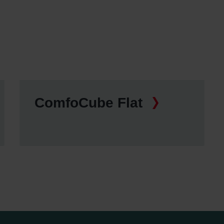
świadczenie o ochronie danych Zehnder
ivacy Policy
ComfoCube Flat