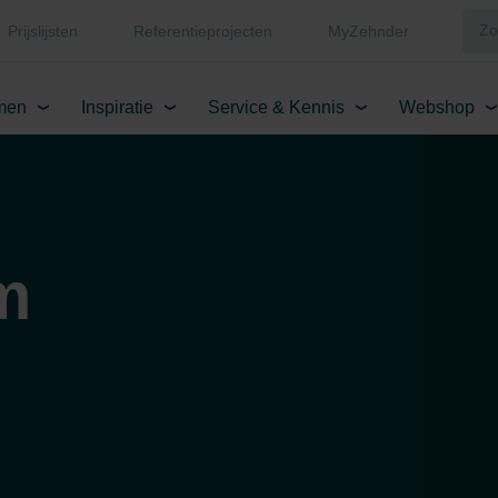
Prijslijsten
Referentieprojecten
MyZehnder
men
Inspiratie
Service & Kennis
Webshop
m