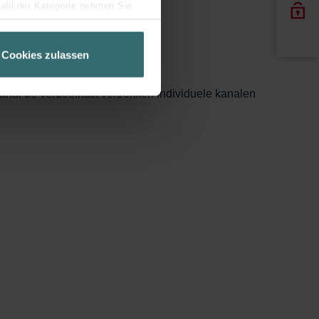
wahl der Kategorie nehmen Sie
ir Ihren Besuchsverlauf auf
geschneiderte Informationen
Cookies zulassen
ch über einen Link in der
naf de verdeelkast vertrekken individuele kanalen