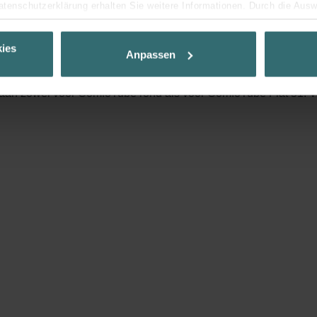
Datenschutzerklärung erhalten Sie weitere Informationen. Durch die Aus
erdeelkasten | CK150
ehnen sie ab. Bei der Auswahl von „Statistiken“ willigen Sie ein, dass w
Ihnen die bestmögliche Nutzererfahrung zu ermöglichen und Ihnen maß
ies
Anpassen
ur Verfügung zu stellen. Alle Einwilligungen können Sie selbstverständli
.
aan zowel voor ComfoTube rond als voor ComfoTube Flat 51. Va
nder Group
cy
clarations de confidentialité
 s.r.o.: Zásady ochrany osobních údajů
tion des données
lítica de privacidad
ivacy
ndirme Sanayi ve Ticaret Limitet Şirketi: Web Sitesi Çerezleri
Privacyverklaringen
onal: Privacy Policy
atenschutz