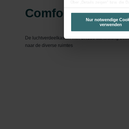
Über „Details zeigen“ bzw. die 
ComfoCube luchtv
die jeweiligen Cookies an oder l
unserer Website verwenden, um 
Nur notwendige Cook
verwenden
basierend auf Ihren Interessen z
Datenschutzerklärung widerrufen
De luchtverdeelkasten met CK150 aansluiting best
naar de diverse ruimtes
Datenschutzerklärung der Zeh
Zehnder Group AG: Data Priva
Zehnder Group België nv/sa: Dé
Zehnder Group Czech Republic
Zehnder Group France: Protec
Zehnder Group Ibérica SAU: Po
Zehnder Group Italia S.r.l.: Pr
Zehnder Group İç Mekan İklimle
Zehnder Group Nederland bv: 
Zehnder Group Sales Internati
Zehnder Group Schweiz AG: D