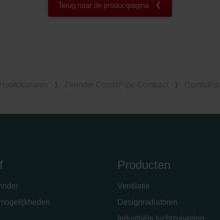
Terug naar de productpagina
Hoofdkanalen
Zehnder ComfoPipe Compact
ComfoPipe
f
Producten
hnder
Ventilatie
emogelijkheden
Designradiatoren
Industriële luchtzuivering