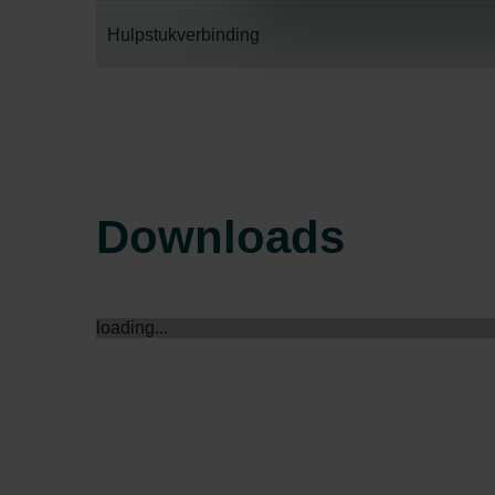
Datenschutzerklärung der Zeh
Hulpstukverbinding
Zehnder Group AG: Data Priva
Zehnder Group België nv/sa: Dé
Zehnder Group Czech Republic
Zehnder Group France: Protec
Zehnder Group Ibérica SAU: Po
Zehnder Group Italia S.r.l.: Pr
Downloads
Zehnder Group İç Mekan İklimle
Zehnder Group Nederland bv: 
Zehnder Group Sales Internati
Zehnder Group Schweiz AG: D
loading...
Zehnder Polska Sp. z o.o.: O
Zehnder Group UK Limited: Pr