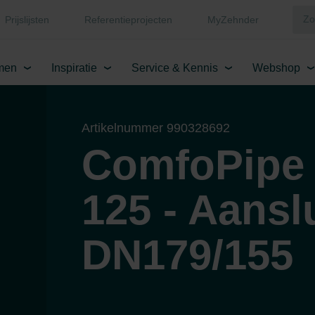
Prijslijsten
Referentieprojecten
MyZehnder
men
Inspiratie
Service & Kennis
Webshop
Artikelnummer 990328692
ComfoPipe
125 - Aansl
DN179/155