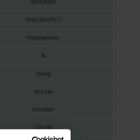
990328692
7640138047077
Polypropyleen
Overig
49.2 mm
Kunststof
125 mm