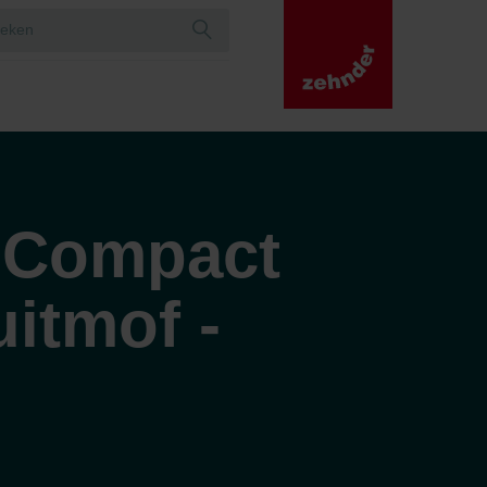
 Compact
uitmof -