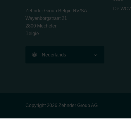
De WOW
Zehnder Group België NV/SA
Wayenborgstraat 21
2800 Mechelen
België
Nederlands
Copyright 2026 Zehnder Group AG