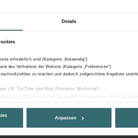
Details
Cookies
bsite erforderlich sind (Kategorie „Notwendig“)
 und des Verhaltens der Website (Kategorie „Präferenzen“)
 nachvollziehbar zu machen und dadurch zielgerichtete Angebote unterb
 wie z.B. YouTube oder Bing (Kategorie „Marketing“)
Datenschutzerklärung erhalten Sie weitere Informationen. Durch die Aus
ehnen sie ab. Bei der Auswahl von „Statistiken“ willigen Sie ein, dass w
Ihnen die bestmögliche Nutzererfahrung zu ermöglichen und Ihnen maß
ies
Anpassen
ur Verfügung zu stellen. Alle Einwilligungen können Sie selbstverständli
.