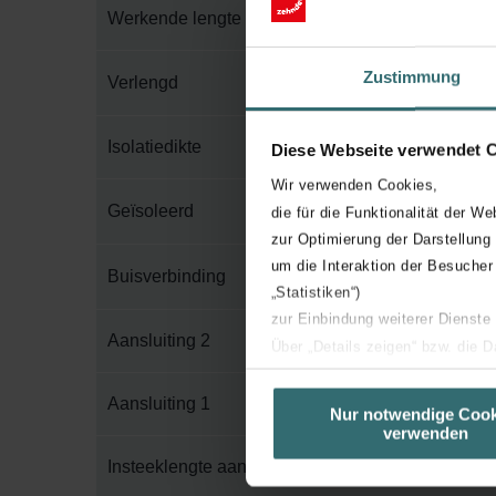
Werkende lengte
Zustimmung
Verlengd
Isolatiedikte
Diese Webseite verwendet 
Wir verwenden Cookies,
Geïsoleerd
die für die Funktionalität der We
zur Optimierung der Darstellung
um die Interaktion der Besucher
Buisverbinding
„Statistiken“)
zur Einbindung weiterer Dienste
Aansluiting 2
Über „Details zeigen“ bzw. die 
die jeweiligen Cookies an oder l
Aansluiting 1
unserer Website verwenden, um 
Nur notwendige Cook
verwenden
basierend auf Ihren Interessen z
Datenschutzerklärung widerrufen
Insteeklengte aansluiting 1