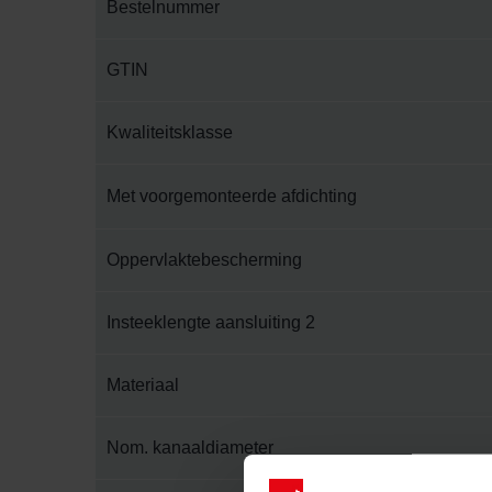
Bestelnummer
GTIN
Kwaliteitsklasse
Met voorgemonteerde afdichting
Oppervlaktebescherming
Insteeklengte aansluiting 2
Materiaal
Nom. kanaaldiameter