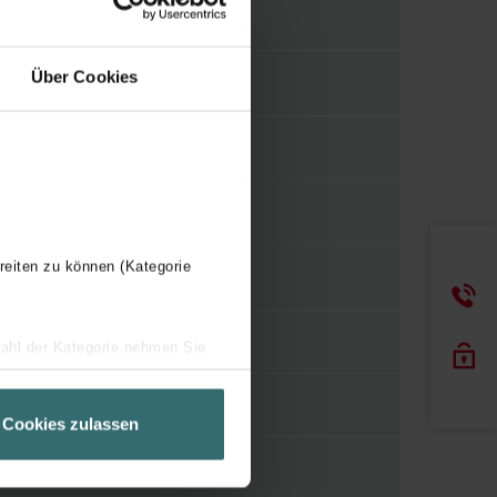
10 mm
Über Cookies
12 mm
reiten zu können (Kategorie
Insteekuiteinde
wahl der Kategorie nehmen Sie
ir Ihren Besuchsverlauf auf
Overig
geschneiderte Informationen
Cookies zulassen
ch über einen Link in der
50 mm