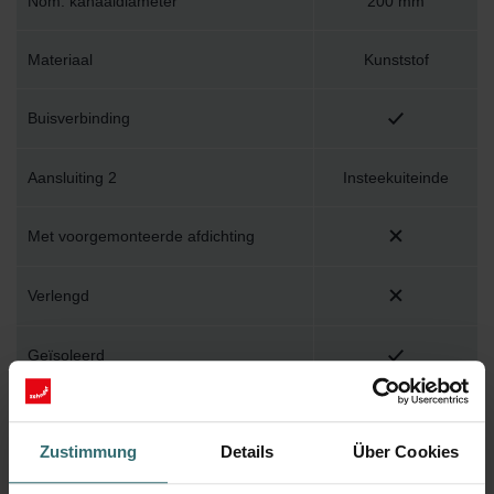
Nom. kanaaldiameter
200 mm
Materiaal
Kunststof
Buisverbinding
Aansluiting 2
Insteekuiteinde
Met voorgemonteerde afdichting
Verlengd
Geïsoleerd
Insteeklengte aansluiting 2
45 mm
Zustimmung
Details
Über Cookies
Kwaliteitsklasse
Overig