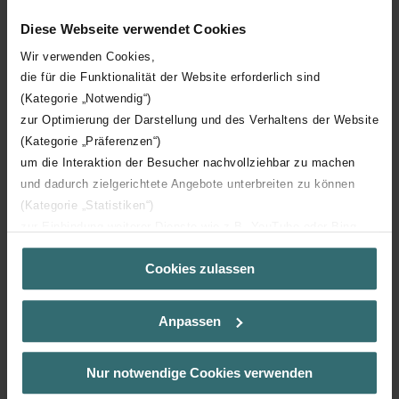
Diese Webseite verwendet Cookies
Aansluiting 1
Insteekuiteinde
Wir verwenden Cookies,
die für die Funktionalität der Website erforderlich sind
Isolatiedikte
12 mm
(Kategorie „Notwendig“)
zur Optimierung der Darstellung und des Verhaltens der Website
Hulpstukverbinding
(Kategorie „Präferenzen“)
um die Interaktion der Besucher nachvollziehbar zu machen
und dadurch zielgerichtete Angebote unterbreiten zu können
(Kategorie „Statistiken“)
zur Einbindung weiterer Dienste wie z.B. YouTube oder Bing
Downloads
(Kategorie „Marketing“)
Cookies zulassen
Über „Details zeigen“ bzw. die Datenschutzerklärung erhalten
loading...
Sie weitere Informationen. Durch die Auswahl der Kategorie
nehmen Sie die jeweiligen Cookies an oder lehnen sie ab. Bei
Anpassen
der Auswahl von „Statistiken“ willigen Sie ein, dass wir Ihren
Besuchsverlauf auf unserer Website verwenden, um Ihnen die
bestmögliche Nutzererfahrung zu ermöglichen und Ihnen
Nur notwendige Cookies verwenden
maßgeschneiderte Informationen basierend auf Ihren Interessen