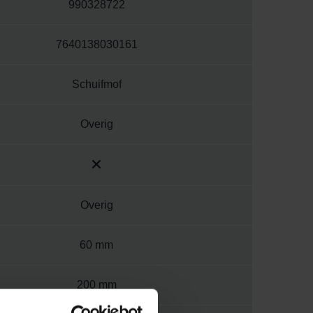
990328722
7640138030161
Schuifmof
Overig
Overig
60 mm
200 mm