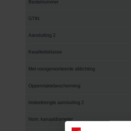
Bestelnummer
GTIN
Aansluiting 2
Kwaliteitsklasse
Met voorgemonteerde afdichting
Oppervlaktebescherming
Insteeklengte aansluiting 2
Nom. kanaaldiameter