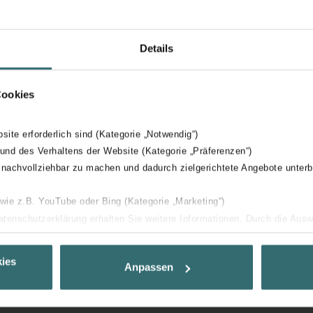
Details
Cookies
bsite erforderlich sind (Kategorie „Notwendig“)
 und des Verhaltens der Website (Kategorie „Präferenzen“)
 nachvollziehbar zu machen und dadurch zielgerichtete Angebote unterb
 wie z.B. YouTube oder Bing (Kategorie „Marketing“)
Datenschutzerklärung erhalten Sie weitere Informationen. Durch die Aus
ehnen sie ab. Bei der Auswahl von „Statistiken“ willigen Sie ein, dass w
Ihnen die bestmögliche Nutzererfahrung zu ermöglichen und Ihnen maß
ies
Anpassen
ur Verfügung zu stellen. Alle Einwilligungen können Sie selbstverständli
.