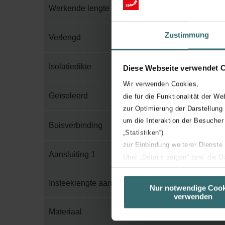
Werkende lengte
Zustimmung
Verlengd
Isolatiedikte
Diese Webseite verwendet 
Wir verwenden Cookies,
Geïsoleerd
die für die Funktionalität der We
zur Optimierung der Darstellung
um die Interaktion der Besucher
Buisverbinding
„Statistiken“)
zur Einbindung weiterer Dienste
Aansluiting 1
Über „Details zeigen“ bzw. die 
die jeweiligen Cookies an oder l
Insteeklengte aansluiting 1
unserer Website verwenden, um 
Nur notwendige Cook
verwenden
basierend auf Ihren Interessen z
Datenschutzerklärung widerrufen
Materiaal