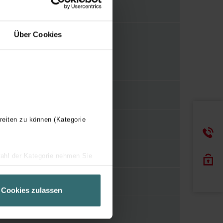
0 mm
Über Cookies
21.5 mm
reiten zu können (Kategorie
Insteekuiteinde
wahl der Kategorie nehmen Sie
ir Ihren Besuchsverlauf auf
60 mm
geschneiderte Informationen
Cookies zulassen
ch über einen Link in der
Kunststof