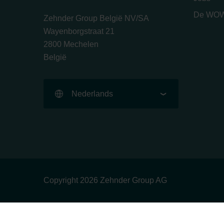
De WOW
Zehnder Group België NV/SA
Wayenborgstraat 21
2800 Mechelen
België
Nederlands
Copyright 2026 Zehnder Group AG