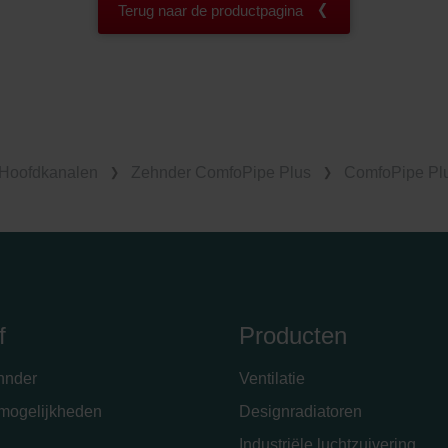
Terug naar de productpagina
Hoofdkanalen
Zehnder ComfoPipe Plus
ComfoPipe Plu
f
Producten
hnder
Ventilatie
emogelijkheden
Designradiatoren
Industriële luchtzuivering