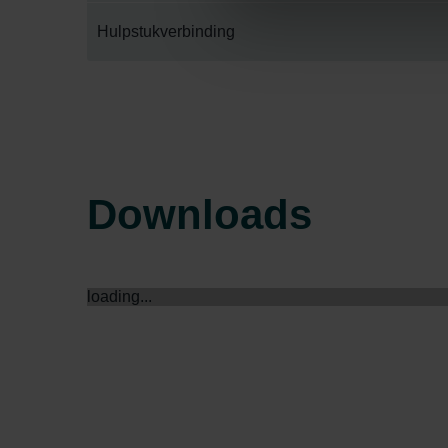
Datenschutzerklärung der Zeh
Hulpstukverbinding
Zehnder Group AG: Data Priva
Zehnder Group België nv/sa: Dé
Zehnder Group Czech Republic
Zehnder Group France: Protec
Zehnder Group Ibérica SAU: Po
Zehnder Group Italia S.r.l.: Pr
Downloads
Zehnder Group İç Mekan İklimle
Zehnder Group Nederland bv: 
Zehnder Group Sales Internati
Zehnder Group Schweiz AG: D
loading...
Zehnder Polska Sp. z o.o.: O
Zehnder Group UK Limited: Pr