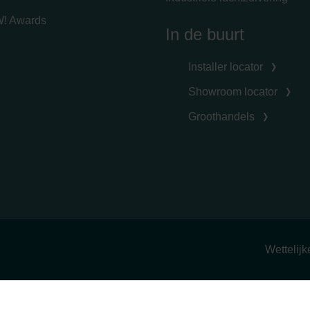
! Awards
In de buurt
Installer locator
Showroom locator
Groothandels
Wettelij