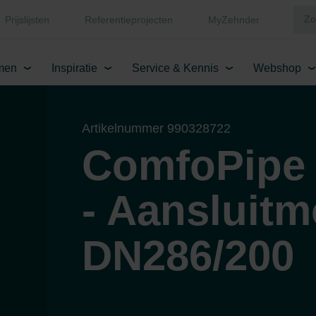
Prijslijsten
Referentieprojecten
MyZehnder
men
Inspiratie
Service & Kennis
Webshop
Artikelnummer 990328722
ComfoPipe 
- Aansluitm
DN286/200