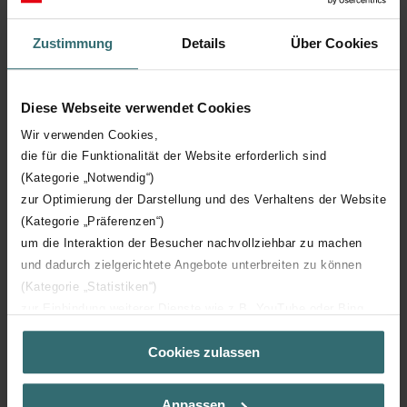
Bediening 2 standen
handmatige bediening
Zustimmung
Details
Über Cookies
Frontdiameter
170 mm
Diese Webseite verwendet Cookies
Vorm
Rond
Wir verwenden Cookies,
die für die Funktionalität der Website erforderlich sind
Kleur
Zwart
(Kategorie „Notwendig“)
zur Optimierung der Darstellung und des Verhaltens der Website
Met volume-instelling
(Kategorie „Präferenzen“)
um die Interaktion der Besucher nachvollziehbar zu machen
Luchtafvoerventiel
und dadurch zielgerichtete Angebote unterbreiten zu können
(Kategorie „Statistiken“)
zur Einbindung weiterer Dienste wie z.B. YouTube oder Bing
(Kategorie „Marketing“)
Cookies zulassen
Über „Details zeigen“ bzw. die Datenschutzerklärung erhalten
Sie weitere Informationen. Durch die Auswahl der Kategorie
Downloads
nehmen Sie die jeweiligen Cookies an oder lehnen sie ab. Bei
Anpassen