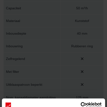
Capaciteit
50 m³/h
Materiaal
Kunststof
Inbouwdiepte
40 mm
Inbouwring
Rubberen ring
Zelfregelend
Met filter
Uitblaaspatroon beperkt
Nom. kanaaldiameter aansluiting
125 mm