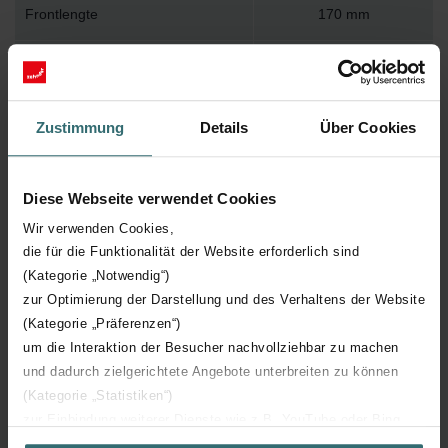
Frontlengte
170 mm
Bediening 2 standen
handmatige bediening
Nom. kanaaldiameter aansluiting
125 mm
Zustimmung
Details
Über Cookies
Inbouwdiepte
40 mm
Diese Webseite verwendet Cookies
Capaciteit
50 m³/h
Wir verwenden Cookies,
die für die Funktionalität der Website erforderlich sind
(Kategorie „Notwendig“)
Met volume-instelling
zur Optimierung der Darstellung und des Verhaltens der Website
(Kategorie „Präferenzen“)
Kleur
Wit
um die Interaktion der Besucher nachvollziehbar zu machen
und dadurch zielgerichtete Angebote unterbreiten zu können
RAL-nummer
9003
(Kategorie „Statistiken“)
zur Einbindung weiterer Dienste wie z.B. YouTube oder Bing
Luchtafvoerventiel
(Kategorie „Marketing“)