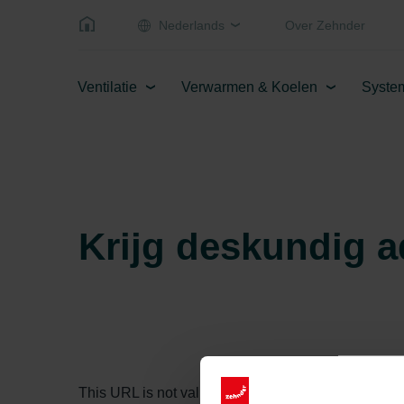
Nederlands
Over Zehnder
Ventilatie
Verwarmen & Koelen
Syste
Krijg deskundig a
This URL is not valid.