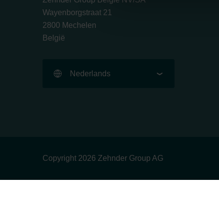
Datenschutzerklärung der Zeh
Wayenborgstraat 21
Zehnder Group AG: Data Priva
2800 Mechelen
Zehnder Group België nv/sa: Dé
België
Zehnder Group Czech Republic
Zehnder Group France: Protec
Zehnder Group Ibérica SAU: Po
Nederlands
Zehnder Group Italia S.r.l.: Pr
Zehnder Group İç Mekan İklimle
Zehnder Group Nederland bv: 
Zehnder Group Sales Internati
Zehnder Group Schweiz AG: D
Zehnder Polska Sp. z o.o.: O
Zehnder Group UK Limited: Pr
Copyright 2026 Zehnder Group AG