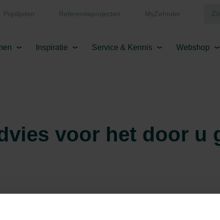
Prijslijsten
Referentieprojecten
MyZehnder
men
Inspiratie
Service & Kennis
Webshop
dvies voor het door u