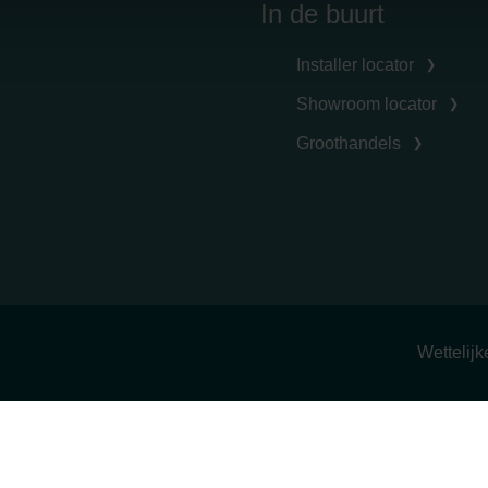
nder Group
In de buurt
cy
clarations de confidentialité
Installer locator
 s.r.o.: Zásady ochrany osobních údajů
Showroom locator
tion des données
Groothandels
lítica de privacidad
ivacy
ndirme Sanayi ve Ticaret Limitet Şirketi: Web Sitesi Çerezleri
Privacyverklaringen
onal: Privacy Policy
atenschutz
świadczenie o ochronie danych Zehnder
ivacy Policy
Wettelij