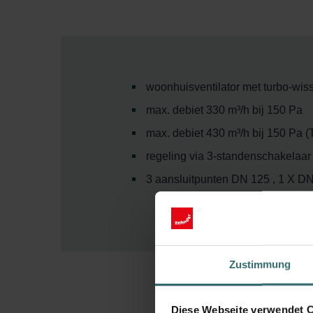
woonhuisventilator met turbo-wis
max. debiet 330 m³/h bij 150 Pa
max. debiet 430 m³/h bij 150 Pa (T
regeling via 3-standenschakelaar
3 aansluitpunten DN 125 , 1 X DN 
Zustimmung
Diese Webseite verwendet 