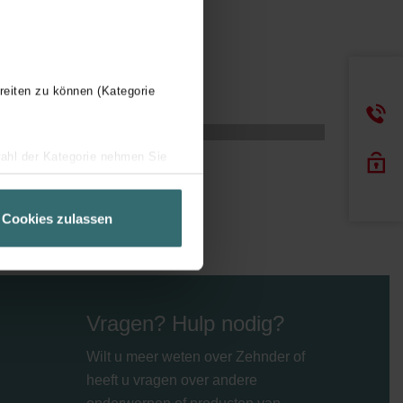
reiten zu können (Kategorie
wahl der Kategorie nehmen Sie
ir Ihren Besuchsverlauf auf
geschneiderte Informationen
Cookies zulassen
ch über einen Link in der
Vragen? Hulp nodig?
Wilt u meer weten over Zehnder of
heeft u vragen over andere