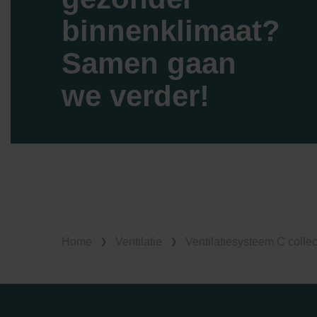
Zehnder Group Ibérica SAU: Po
binnenklimaat?
Zehnder Group Italia S.r.l.: Pr
Zehnder Group İç Mekan İklimle
Samen gaan
Zehnder Group Nederland bv: 
Zehnder Group Sales Internati
we verder!
Zehnder Group Schweiz AG: D
Zehnder Polska Sp. z o.o.: O
Zehnder Group UK Limited: Pr
Home
Ventilatie
Ventilatiesysteem C collec