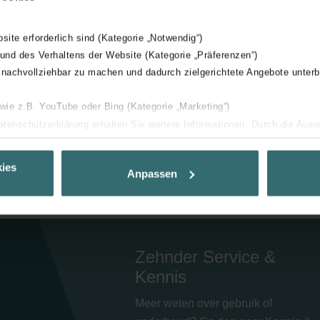
bsite erforderlich sind (Kategorie „Notwendig“)
 und des Verhaltens der Website (Kategorie „Präferenzen“)
 nachvollziehbar zu machen und dadurch zielgerichtete Angebote unterb
 wie z.B. YouTube oder Bing (Kategorie „Marketing“)
Datenschutzerklärung erhalten Sie weitere Informationen. Durch die Aus
ehnen sie ab. Bei der Auswahl von „Statistiken“ willigen Sie ein, dass w
Ihnen die bestmögliche Nutzererfahrung zu ermöglichen und Ihnen maß
ies
Anpassen
ur Verfügung zu stellen. Alle Einwilligungen können Sie selbstverständli
.
nder Group
Zehnder Service &
cy
clarations de confidentialité
Kennis
 s.r.o.: Zásady ochrany osobních údajů
Meer weten over gebruik of
tion des données