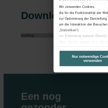
Wir verwenden Cookies,
Downloads
die für die Funktionalität der We
zur Optimierung der Darstellung
um die Interaktion der Besucher
„Statistiken“)
loading...
zur Einbindung weiterer Dienste
Über „Details zeigen“ bzw. die 
die jeweiligen Cookies an oder l
unserer Website verwenden, um 
Nur notwendige Cook
verwenden
basierend auf Ihren Interessen z
Datenschutzerklärung widerrufen
Datenschutzerklärung der Zeh
Zehnder Group AG: Data Priva
Zehnder Group België nv/sa: Dé
Een nog
Zehnder Group Czech Republic
gezonder
Zehnder Group France: Protec