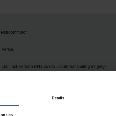
selstroommotor
 versie)
160, incl. verloop DN160/125 ; achteraansluiting mogelijk
Details
Cookies