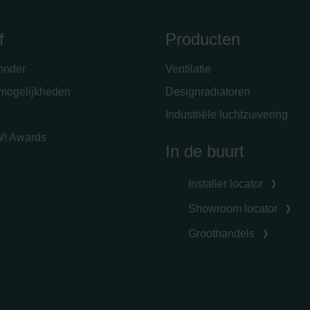
f
Producten
hnder
Ventilatie
emogelijkheden
Designradiatoren
Industriële luchtzuivering
! Awards
In de buurt
Installer locator
Showroom locator
Groothandels