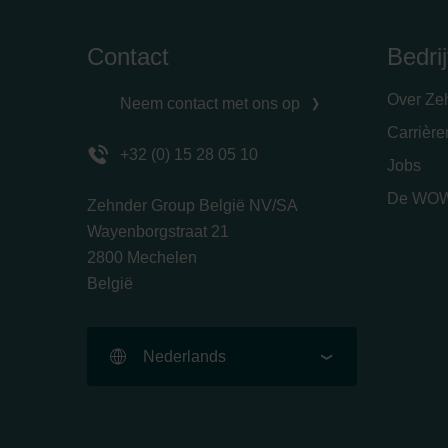
Contact
Bedrij
Over Ze
Neem contact met ons op
Carrièr
+32 (0) 15 28 05 10
Jobs
De WOW
Zehnder Group België NV/SA
Wayenborgstraat 21
2800 Mechelen
België
Nederlands