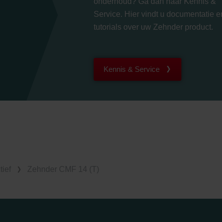
onderhoud? Ga dan naar Kennis &
lítica de privacidad
Service. Hier vindt u documentatie e
ivacy
tutorials over uw Zehnder product.
ndirme Sanayi ve Ticaret Limitet Şirketi: Web Sitesi Çerezleri
Privacyverklaringen
onal: Privacy Policy
Kennis & Service
atenschutz
świadczenie o ochronie danych Zehnder
ivacy Policy
tief
Zehnder CMF 14 (T)